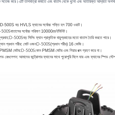
কে সতেজ করে।এটি তাপমাত্রা কমাতে এবং বাতাস থেকে ধুলো এবং অতিরিক্ত আর্দ্রতা অপস
়: D-500S বড় HVLS ফ্যানের সর্বোচ্চ শক্তি হল 700 ওয়াট।
বাতাসের সর্বোচ্চ পরিমাণ 10000m³/মিনিট।
-500S
ুপ্রবাহ:
বড় সিলিং ফ্যান প্রাকৃতিক বায়ুপ্রবাহের মতো বাতাস তৈরি করতে পারে।
D-500S
্যান প্রধান শরীর: মোট ওজন
(প্রধান শরীর) 16 কেজি।
D-500S
মিত PMSM মোটর:
কোন PMSM মোটর এবং গিয়ার বক্স গ্রহণ করে না।
D-500S
িড রেগুলেশন: আমাদের কন্ট্রোলার ফ্যানের সাথে পুরোপুরি মিলে যায় এবং ফ্যানের স্পিড স্ট