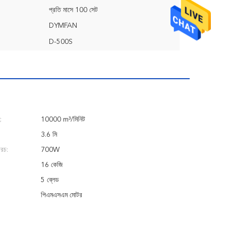
প্রতি মাসে 100 সেট
DYMFAN
D-500S
:
10000 m³/মিনিট
3.6 মি
খরচ:
700W
16 কেজি
5 ব্লেড
পিএমএসএম মোটর