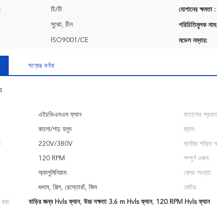
:
টি/টি
যোগানের ক্ষমতা :
সুঝো, চীন
পরিচিতিমুলক নাম:
ISO9001/CE
মডেল নম্বার:
পণ্যের বর্ণনা
য
এইচভিএলএস ফ্যান
বাতাসের প্রবাহ
কালো/গাঢ় হলুদ
ব্যাস:
:
220V/380V
সর্বোচ্চ শক্তি 
120 RPM
সম্পূর্ণ ওজন:
অ্যালুমিনিয়াম
ব্লেড সংখ্যা:
গুদাম, শিল্প, রেস্তোরাঁ, জিম
মোটর:
 ধরা:
বাড়ির জন্য Hvls ফ্যান
,
উচ্চ দক্ষতা 3.6 m Hvls ফ্যান
,
120 RPM Hvls ফ্যান