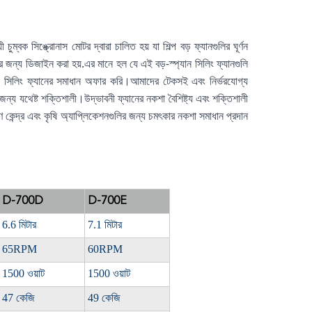
ক সিঙ্ক্রোনাস মোটর দ্বারা চালিত হয় যা শিল্প বড় ফ্যানগুলির ঘূর্ণন 
র জন্য ডিজাইন করা হয়.এর মানে হল যে এই বড়-স্প্যান সিলিং ফ্যানগুলি 
় সিলিং ফ্যানের সমাধান অফার করি।আমাদের টেকসই এবং নির্ভরযোগ্য 
 যথেষ্ট শক্তিশালী।উদ্ভাবনী ফ্যানের নকশা বৈশিষ্ট্য এবং শক্তিশালী 
কেন্দ্র এবং কৃষি অ্যাপ্লিকেশনগুলির জন্য চমৎকার নকশা সমাধান প্রদান 
D-700D
D-700E
6.6 মিটার
7.1 মিটার
65RPM
60RPM
1500 ওয়াট
1500 ওয়াট
47 কেজি
49 কেজি