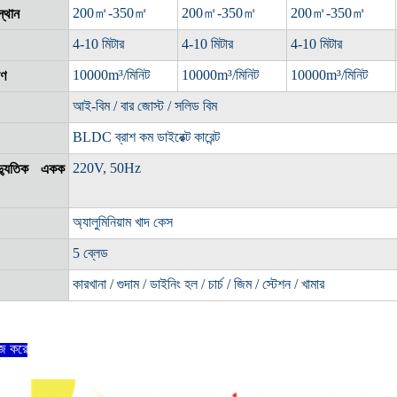
200
㎡
-350
㎡
200
㎡
-350
㎡
200
㎡
-350
㎡
স্থান
4-10 মিটার
4-10 মিটার
4-10 মিটার
10000m³/মিনিট
10000m³/মিনিট
10000m³/মিনিট
াণ
আই-বিম / বার জোস্ট / সলিড বিম
BLDC ব্রাশ কম ডাইরেক্ট কারেন্ট
220V, 50Hz
ৈদ্যুতিক একক
অ্যালুমিনিয়াম খাদ কেস
5 ব্লেড
কারখানা / গুদাম / ডাইনিং হল / চার্চ / জিম / স্টেশন / খামার
াজ করে