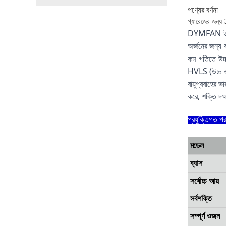
পণ্যের বর্ণনা
গ্যারেজের জন্য
DYMFAN উচ্চ দক
অর্জনের জন্য ব
কম গতিতে উচ্
HVLS (উচ্চ ভল
বায়ুপ্রবাহের 
করে, শক্তি দক
প্রযুক্তিগত পর
মডেল
ব্যাস
সর্বোচ্চ আয়
সর্বশক্তি
সম্পূর্ণ ওজন