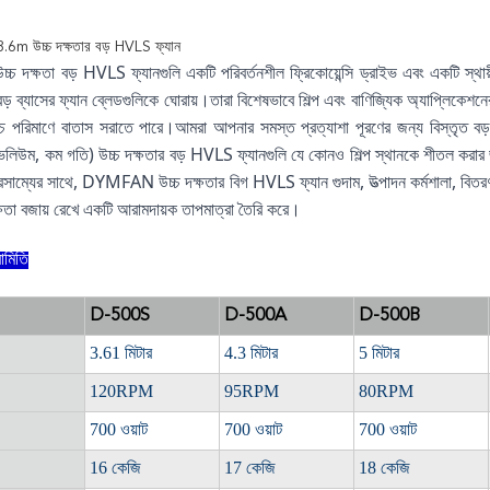
 3.6m উচ্চ দক্ষতার বড় HVLS ফ্যান
্ষতা বড় HVLS ফ্যানগুলি একটি পরিবর্তনশীল ফ্রিকোয়েন্সি ড্রাইভ এবং একটি স্থায়ী চুম্ব
ড় ব্যাসের ফ্যান ব্লেডগুলিকে ঘোরায়।তারা বিশেষভাবে শিল্প এবং বাণিজ্যিক অ্যাপ্লিকেশনে
চ পরিমাণে বাতাস সরাতে পারে।আমরা আপনার সমস্ত প্রত্যাশা পূরণের জন্য বিস্তৃত বড
িউম, কম গতি) উচ্চ দক্ষতার বড় HVLS ফ্যানগুলি যে কোনও শিল্প স্থানকে শীতল করার জন্য
ভারসাম্যের সাথে, DYMFAN উচ্চ দক্ষতার বিগ HVLS ফ্যান গুদাম, উত্পাদন কর্মশালা, বিতরণ 
্ষতা বজায় রেখে একটি আরামদায়ক তাপমাত্রা তৈরি করে।
ামিতি
D-500S
D-500A
D-500B
3.61 মিটার
4.3 মিটার
5 মিটার
120RPM
95RPM
80RPM
700 ওয়াট
700 ওয়াট
700 ওয়াট
16 কেজি
17 কেজি
18 কেজি