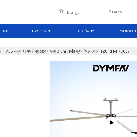
Bengali
্পর্কে
কারখানা ভ্রমণ
মান নিয়ন্ত্রণ
যোগাযোগ ক
ড় HVLS ভক্ত
হোম / গ্যারেজের জন্য 3.6m Hvls ফ্যান উচ্চ দক্ষতা 120 RPM 700W