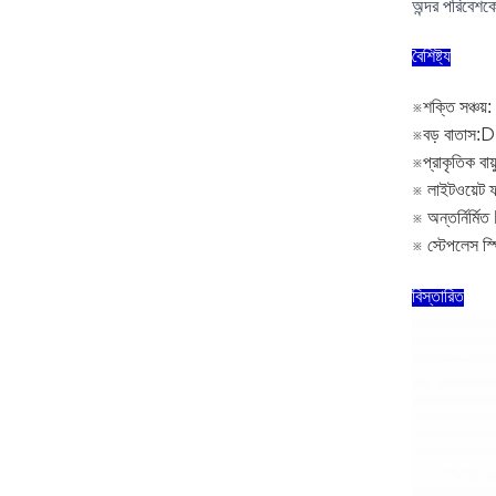
অন্দর পরিবেশ
বৈশিষ্ট্য
※শক্তি সঞ্চয
※বড় বাতাস:
D
※প্রাকৃতিক বায়
※ লাইটওয়েট ফ
※ অন্তর্নির্
※ স্টেপলেস স্প
বিস্তারিত