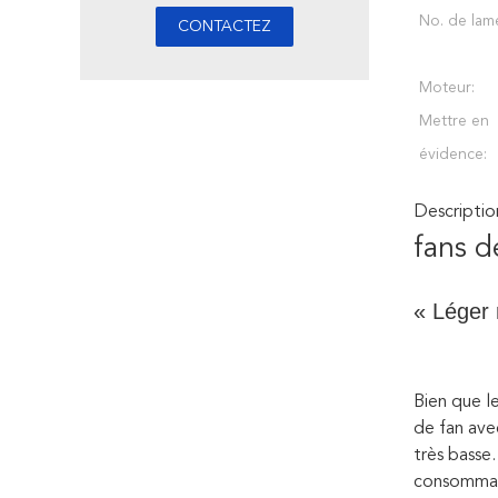
No. de lam
Moteur:
Mettre en
évidence:
Descriptio
fans d
« Léger 
Bien que l
de fan ave
très basse
consommati