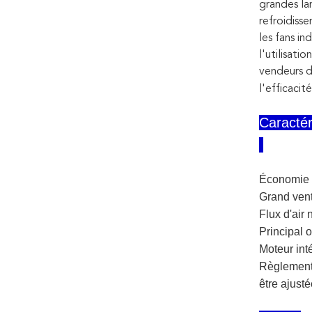
grandes la
refroidiss
les fans i
l'utilisati
vendeurs d
l'efficaci
Caractér
Économie d
Grand vent
Flux d'air 
Principal 
Moteur in
Règlement d
être ajusté