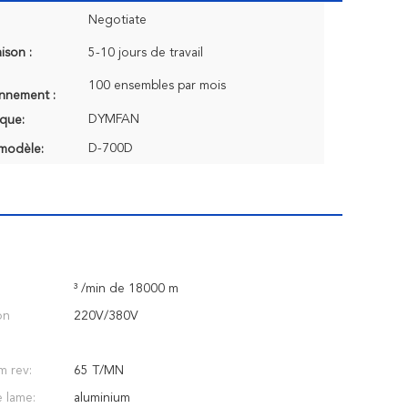
Negotiate
aison :
5-10 jours de travail
100 ensembles par mois
onnement :
DYMFAN
que:
D-700D
modèle:
³ /min de 18000 m
on
220V/380V
m rev:
65 T/MN
e lame:
aluminium