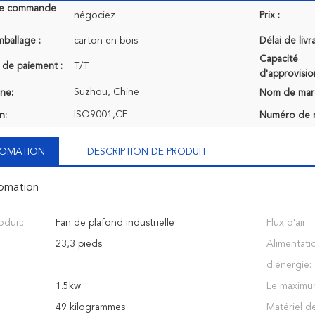
de commande
négociez
Prix :
mballage :
carton en bois
Délai de livr
Capacité
 de paiement :
T/T
d'approvisi
Suzhou, Chine
ine:
Nom de mar
ISO9001,CE
n:
Numéro de 
NFOMATION
DESCRIPTION DE PRODUIT
fomation
duit:
Fan de plafond industrielle
Flux d'air:
23,3 pieds
Alimentati
d'énergie:
1.5kw
Le maximu
49 kilogrammes
Matériel d