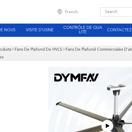
French
CONTRÔLE DE QUA
DE NOUS
VISITE D'USINE
CONTACTEZ
LITÉ
oduits
Fans De Plafond De HVLS
Fans De Plafond Commerciales D'at
es