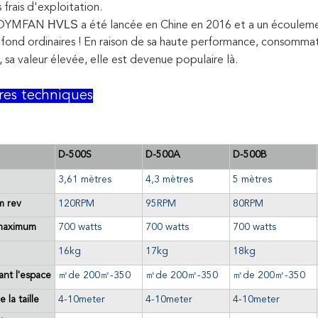
 frais d'exploitation.
HVLS
DYMFAN
a été lancée en Chine en 2016 et a un écouleme
afond ordinaires ! En raison de sa haute performance, consommatio
 sa valeur élevée, elle est devenue populaire là.
res techniques
D-500S
D-500A
D-500B
3,61 mètres
4,3 mètres
5 mètres
m rev
120RPM
95RPM
80RPM
 maximum
700 watts
700 watts
700 watts
16kg
17kg
18kg
ant l'espace
㎡de
200
㎡
-350
㎡de
200
㎡
-350
㎡de
200
㎡
-350
la taille
4-10meter
4-10meter
4-10meter