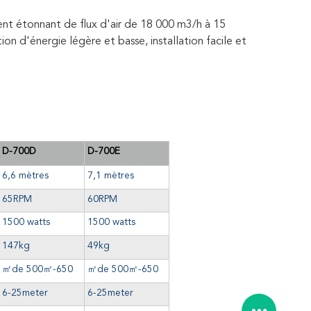
nt étonnant de flux d'air de 18 000 m3/h à 15
n d'énergie légère et basse, installation facile et
D-700D
D-700E
6,6 mètres
7,1 mètres
65RPM
60RPM
1500 watts
1500 watts
147kg
49kg
㎡de
500
㎡
-650
㎡de
500
㎡
-650
6-25meter
6-25meter