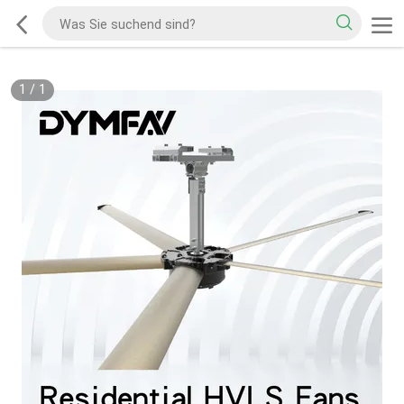
1
/
1