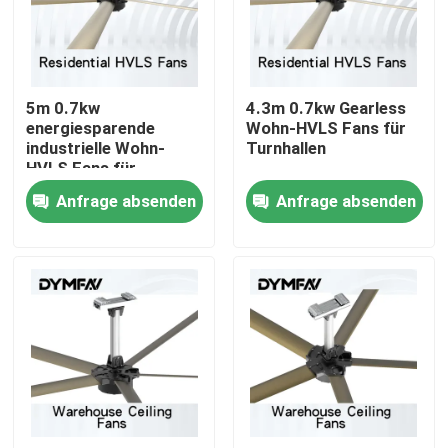
Fabrik-Ausflug
5m 0.7kw
4.3m 0.7kw Gearless
Qualitätskontrolle
energiesparende
Wohn-HVLS Fans für
industrielle Wohn-
Turnhallen
HVLS Fans für
Treten Sie mit uns in Verbindung
Werkstätten
Anfrage absenden
Anfrage absenden
Fordern Sie ein Zitat
Große HVLS-Fans
Industrielle HVLS-Fans
Handels-HVLS-Fans