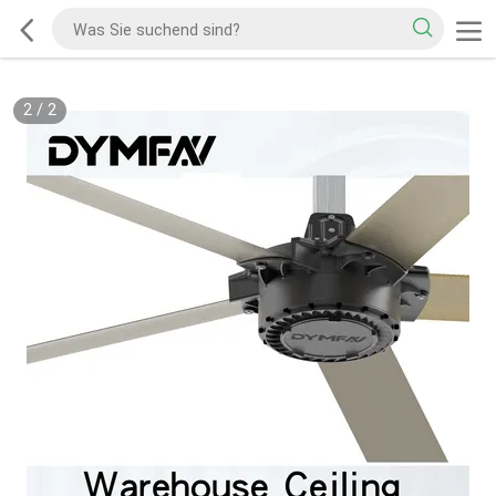
2
/
2