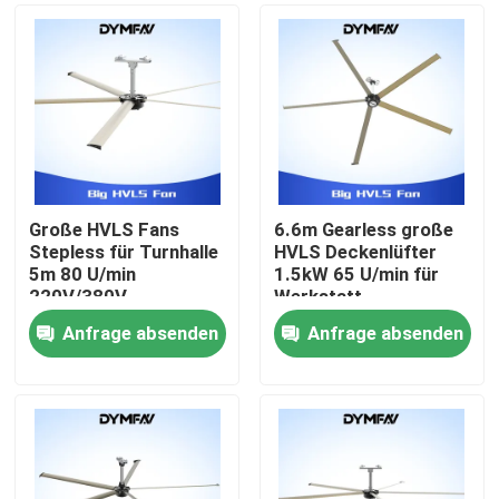
Große HVLS Fans
6.6m Gearless große
Stepless für Turnhalle
HVLS Deckenlüfter
5m 80 U/min
1.5kW 65 U/min für
220V/380V
Werkstatt
Anfrage absenden
Anfrage absenden
Haus
Produkte
Über uns