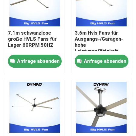
Fabrik-Ausflug
7.1m schwanzlose
3.6m Hvls Fans für
Qualitätskontrolle
große HVLS Fans für
Ausgangs-/Garagen-
Lager 60RPM 50HZ
hohe
Leistungsfähigkeit
Treten Sie mit uns in Verbindung
120 U/min 700W
Anfrage absenden
Anfrage absenden
Fordern Sie ein Zitat
Große HVLS-Fans
Industrielle HVLS-Fans
Handels-HVLS-Fans