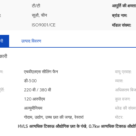
टी/टी
आपूर्ति की क्षमता
सूज़ौ, चीन
:
ब्रांड नाम:
ISO9001/CE
मॉडल संख्या:
री
उत्पाद विवरण
कारी
ाम:
एचवीएलएस सीलिंग फैन
वायु प्रवाह:
डी-500
व्यास:
ति:
220 वी / 380 वी
अधिकतम बिज
120 आरपीएम
कुल वजन:
अल्युमीनियम
ब्लेड की संख्य
गोदाम, उद्योग, उच्च छत की जगह, रेस्तरां
मोटर:
HVLS अत्यधिक टिकाऊ औद्योगिक छत के पंखे
,
0.7kw अत्यधिक टिकाऊ औद्योग