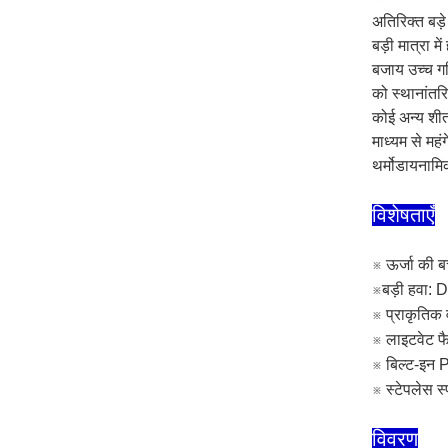
अतिरिक्त बड़े
बड़ी मात्रा म
बजाय उच्च गति
को स्थानांतर
कोई अन्य शीत
माध्यम से मह
थर्मोडायनामि
विशेषताएँ
※ ऊर्जा की 
※बड़ी हवा: 
※ प्राकृतिक 
※ लाइटवेट फ
※ बिल्ट-इन 
※ स्टेपलेस स
विवरण