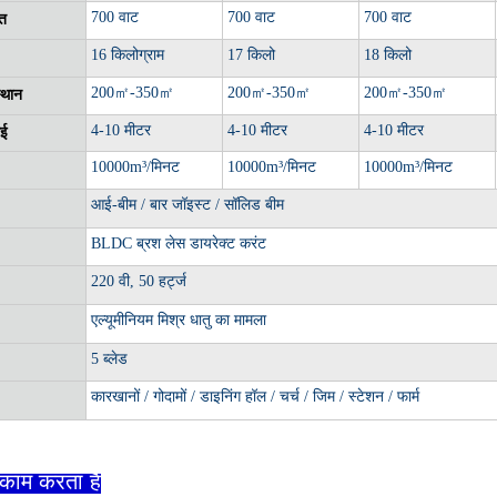
700 वाट
700 वाट
700 वाट
ि
16 किलोग्राम
17 किलो
18 किलो
200
㎡
-350
㎡
200
㎡
-350
㎡
200
㎡
-350
㎡
्थान
4-10 मीटर
4-10 मीटर
4-10 मीटर
ाई
10000m³/मिनट
10000m³/मिनट
10000m³/मिनट
आई-बीम / बार जॉइस्ट / सॉलिड बीम
BLDC ब्रश लेस डायरेक्ट करंट
220 वी, 50 हर्ट्ज
एल्यूमीनियम मिश्र धातु का मामला
5 ब्लेड
कारखानों / गोदामों / डाइनिंग हॉल / चर्च / जिम / स्टेशन / फार्म
 काम करता है