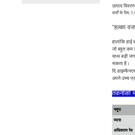
उत्पाद विवरण
चर्चों के लिए 
"हल्का वज
हालांकि हाई 
जो बहुत कम 
साथ बड़ी जगह
सकता है।
ए
दि डाइम्फैन
अपने उच्च प्
तकनीकी म
नमूना
व्यास
अधिकतम रेव