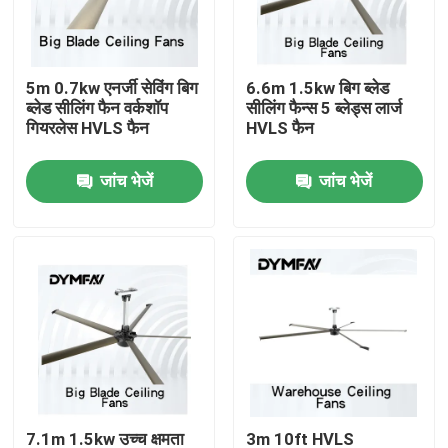
कारखाना भ्रमण
5m 0.7kw एनर्जी सेविंग बिग
6.6m 1.5kw बिग ब्लेड
ब्लेड सीलिंग फैन वर्कशॉप
सीलिंग फैन्स 5 ब्लेड्स लार्ज
गुणवत्ता नियंत्रण
गियरलेस HVLS फैन
HVLS फैन
जांच भेजें
जांच भेजें
संपर्क करें
एक उद्धरण की विनती करे
बिग एचवीएलएस प्रशंसक
औद्योगिक एचवीएलएस प्रशंसक
वाणिज्यिक एचवीएलएस प्रशंसक
7.1m 1.5kw उच्च क्षमता
3m 10ft HVLS