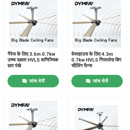
गैरेज के लिए 3.6m 0.7kw
वेयरहाउस के लिए 4.3m
उच्च दक्षता HVLS वाणिज्यिक
0.7kw HVLS गियरलेस बिग
छत पंखे
सीलिंग फैन्स
जांच भेजें
जांच भेजें
घर
उत्पादों
हमारे बारे में