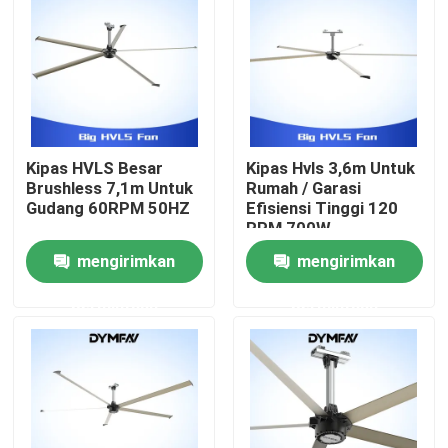
Tur Pabrik
Kontrol kualitas
Kipas HVLS Besar
Kipas Hvls 3,6m Untuk
Hubungi kami
Brushless 7,1m Untuk
Rumah / Garasi
Gudang 60RPM 50HZ
Efisiensi Tinggi 120
RPM 700W
Permintaan Penawaran
mengirimkan
mengirimkan
permintaan
permintaan
Penggemar HVLS Besar
Penggemar HVLS Industri
Penggemar HVLS Komersial