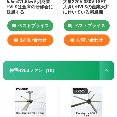
6.6mの1.5kw 5刃商業
大量220V 380V 18FT
HVLSは倉庫の研修会に
大きいHVLSの産業天井
送風する
に付いている扇風機
工場旅行
ベストプライス
ベストプライス
品質管理
お問い合わせ
お問い合わせ
私達に連絡しなさい
引用を要求しなさい
住宅HVLSファン
(10)
大きいHVLSファン
産業HVLSファン
商業HVLSファン