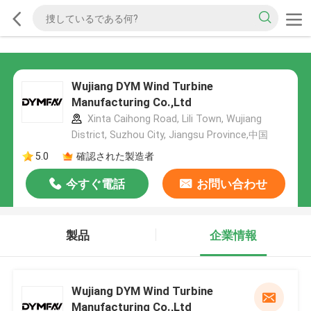
Wujiang DYM Wind Turbine
Manufacturing Co.,Ltd
Xinta Caihong Road, Lili Town, Wujiang
District, Suzhou City, Jiangsu Province,中国
5.0
確認された製造者
今すぐ電話
お問い合わせ
製品
企業情報
Wujiang DYM Wind Turbine
Manufacturing Co.,Ltd