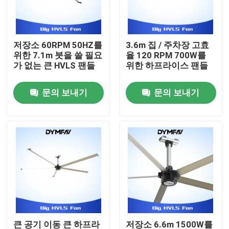
공장 여행
저장소 60RPM 50HZ를
3.6m 집 / 주차장 고효
위한 7.1m 붓을 쓸 필요
율 120 RPM 700W를
품질 관리
가 없는 큰 HVLS 팬들
위한 하프라이스 팬들
문의 보내기
문의 보내기
연락주세요
인용문을 요구하세요
큰 HVLS 팬들
산업적 HVLS 팬들
상업적 HVLS 팬들
큰 공기 이동 큰 하프라
저장소 6.6m 1500W를