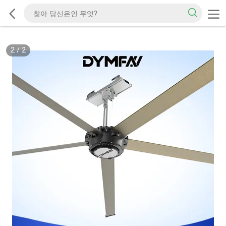
2
/
2