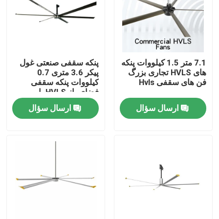
تور کارخانه
کنترل کیفیت
7.1 متر 1.5 کیلووات پنکه
پنکه سقفی صنعتی غول
های HVLS تجاری بزرگ
پیکر 3.6 متری 0.7
فن های سقفی Hvls
کیلووات پنکه سقفی
با ما تماس بگیرید
فضای باز HVLS با
راندمان بالا
ارسال سؤال
ارسال سؤال
درخواست نقل قول
طرفداران بزرگ HVLS
فن های صنعتی HVLS
فن های تجاری HVLS