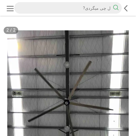
2
/
2