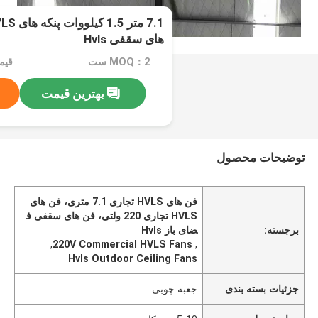
های سقفی Hvls
MOQ：2 ست
قیمت：e
بهترین قیمت
توضیحات محصول
فن های HVLS تجاری 7.1 متری، فن های
HVLS تجاری 220 ولتی، فن های سقفی ف
برجسته:
ضای باز Hvls
,
220V Commercial HVLS Fans
,
Hvls Outdoor Ceiling Fans
جزئیات بسته بندی
جعبه چوبی