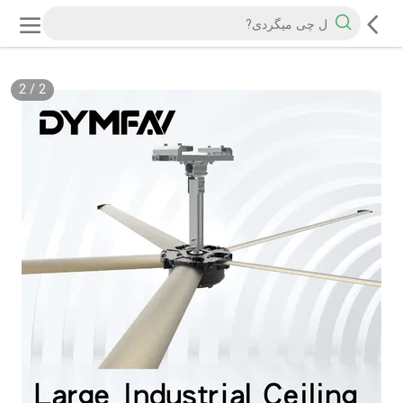
2
/
2