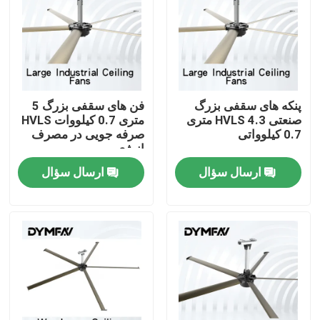
تور کارخانه
کنترل کیفیت
پنکه های سقفی بزرگ
فن های سقفی بزرگ 5
صنعتی HVLS 4.3 متری
متری 0.7 کیلووات HVLS
با ما تماس بگیرید
0.7 کیلوواتی
صرفه جویی در مصرف
انرژی
ارسال سؤال
ارسال سؤال
درخواست نقل قول
طرفداران بزرگ HVLS
فن های صنعتی HVLS
فن های تجاری HVLS