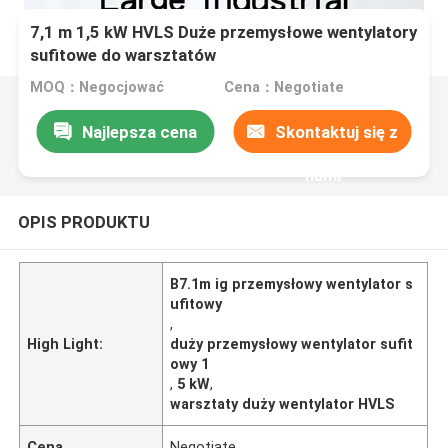
7,1 m 1,5 kW HVLS Duże przemysłowe wentylatory
sufitowe do warsztatów
MOQ：Negocjować
Cena：Negotiate
Najlepsza cena
Skontaktuj się z
nami
OPIS PRODUKTU
B7.1m ig przemysłowy wentylator s
ufitowy
,
High Light:
duży przemysłowy wentylator sufit
owy 1
,
5 kW
,
warsztaty duży wentylator HVLS
Cena
Negotiate