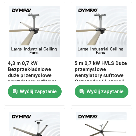
Wycieczka po fabryce
Kontrola jakości
Skontaktuj się z nami
4,3 m 0,7 kW
5 m 0,7 kW HVLS Duże
Bezprzekładniowe
przemysłowe
Poprosić o wycenę
duże przemysłowe
wentylatory sufitowe
wentylatory sufitowe
Oszczędność energii
HVLS
Wyślij zapytanie
Wyślij zapytanie
Wielcy fani HVLS
Przemysłowe wentylatory HVLS
Komercyjne wentylatory HVLS