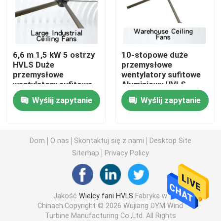
Mieszkaniowi wentylatory HVLS
6,6 m 1,5 kW 5 ostrzy
10-stopowe duże
Wentylatory sufitowe HVLS
HVLS Duże
przemysłowe
przemysłowe
wentylatory sufitowe
wentylatory sufitowe
Aluminiowy HVLS
Wentylatory o dużej głośności i niskiej prędkości
do supermarketów
Solar Plant
Wyślij zapytanie
Wyślij zapytanie
Komercyjny duży
wentylator sufitowy
Duże przemysłowe wentylatory sufitowe
Dom
O nas
Skontaktuj się z nami
Desktop Site
Gigantyczne wentylatory sufitowe
Sitemap
Privacy Policy
Wentylatory sufitowe Big Blade
Jakość
Wielcy fani HVLS
Fabryka w
Chinach.Copyright © 2026 Wujiang DYM Wind
Warsztatowe wentylatory sufitowe
Turbine Manufacturing Co.,Ltd. All Rights