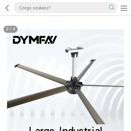
2
/
4