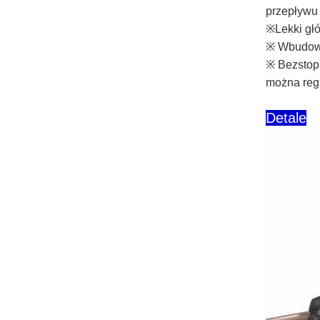
przepływu 
※Lekki gł
※ Wbudowa
※ Bezstopn
można reg
Detale