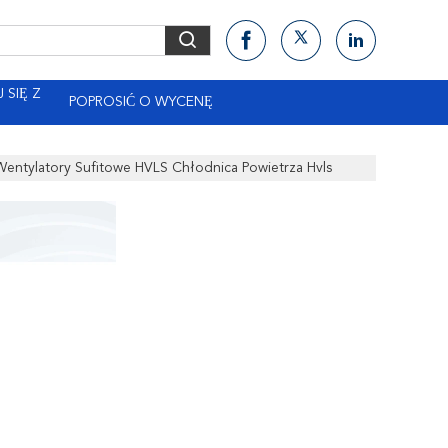
 SIĘ Z
POPROSIĆ O WYCENĘ
entylatory Sufitowe HVLS Chłodnica Powietrza Hvls