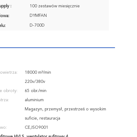
pply :
100 zestawów miesięcznie
DYMFAN
lowa:
D-700D
lu:
owietrza:
18000 m³/min
220v/380v
e obroty:
65 obr./min
trza:
aluminium
Magazyn, przemysł, przestrzeń o wysokim
suficie, restauracja
two:
CE,ISO9001
ufitowe HVLS
,
wentylator sufitowy 4