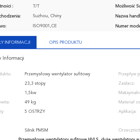
ności :
T/T
Możliwość Su
Suzhou, Chiny
chodzenia:
Nazwa hand
ISO9001,CE
wo:
Numer mode
Y INFORMACJI
OPIS PRODUKTU
 Informacji
duktu:
Przemysłowy wentylator sufitowy
Przepływ p
23,3 stopy
Zasilacz:
1,5kw
Maksymaln
wita:
49 kg
Materiał os
zy:
5 OSTRZY
Aplikacja:
Silnik PMSM
Orzecznic
Przemysłowe wentylatory sufitowe HVLS
,
duże wentylatory s