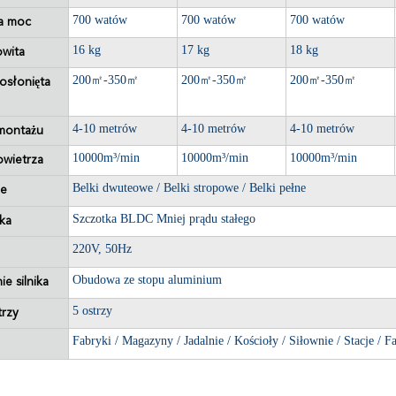
700 watów
700 watów
700 watów
a moc
16 kg
17 kg
18 kg
wita
200
㎡
-350
㎡
200
㎡
-350
㎡
200
㎡
-350
㎡
osłonięta
4-10 metrów
4-10 metrów
4-10 metrów
montażu
10000m³/min
10000m³/min
10000m³/min
owietrza
Belki dwuteowe / Belki stropowe / Belki pełne
ie
Szczotka BLDC Mniej prądu stałego
ika
220V, 50Hz
Obudowa ze stopu aluminium
e silnika
5 ostrzy
rzy
Fabryki / Magazyny / Jadalnie / Kościoły / Siłownie / Stacje / 