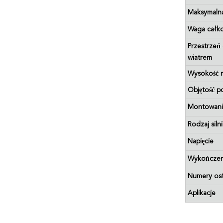
Maksymaln
Waga całko
Przestrzeń 
wiatrem
Wysokość 
Objętość p
Montowan
Rodzaj siln
Napięcie
Wykończeni
Numery ost
Aplikacje