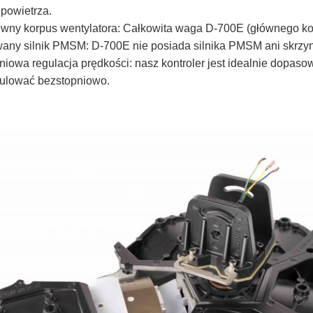
powietrza.
ówny korpus wentylatora: Całkowita waga D-700E (głównego ko
ny silnik PMSM: D-700E nie posiada silnika PMSM ani skrzyn
iowa regulacja prędkości: nasz kontroler jest idealnie dopaso
ulować bezstopniowo.