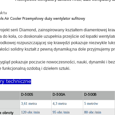
uktu
vls Air Cooler Przemysłowy duży wentylator sufitowy
rojekt serii Diamond, zainspirowany kształtem diamentowej kra
 do koła, co doskonale uzupełnia przejście od łopatki wentylat
środkowej rozpuszczającej się krawędzi pokazuje niezwykle l
łości solidny kształt z pewną dynamiką;na dole przyjmujemy pro
ygląd pokazuje poczucie nowoczesności, nauki, dynamiki i bezp
 funkcjonalną ozdobą i dziełem sztuki.
ry techniczne
D-500S
D-500A
D-500B
3,61 metra
4,3 metra
5 metrów
120 obr./min
95 obr./min
80 obr./min
e obroty