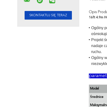
Opis Prod
16ft 4.9m H
Ogólny p
ośmiokąta
Projekt 
nadaje ca
ruchu.
Ogólny w
niezwykle
paramet
Model
Średnice
Maksymaln