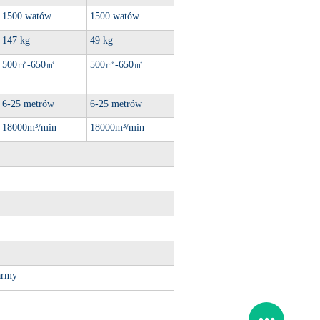
1500 watów
1500 watów
147 kg
49 kg
500
㎡
-650
㎡
500
㎡
-650
㎡
6-25 metrów
6-25 metrów
18000m³/min
18000m³/min
Farmy