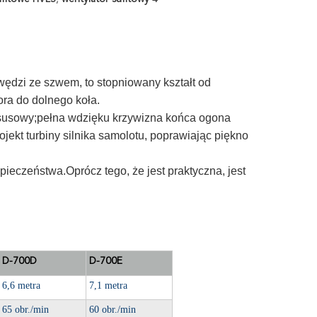
wędzi ze szwem, to stopniowany kształt od
ora do dolnego koła.
uksusowy;pełna wdzięku krzywizna końca ogona
jekt turbiny silnika samolotu, poprawiając piękno
ieczeństwa.Oprócz tego, że jest praktyczna, jest
D-700D
D-700E
6,6 metra
7,1 metra
65 obr./min
60 obr./min