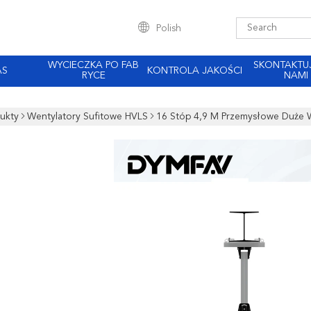
Polish
WYCIECZKA PO FAB
SKONTAKTUJ
AS
KONTROLA JAKOŚCI
RYCE
NAMI
ukty
Wentylatory Sufitowe HVLS
16 Stóp 4,9 M Przemysłowe Duże W