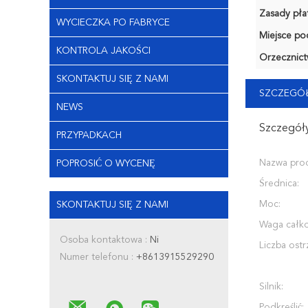
Zasady płat
WYCIECZKA PO FABRYCE
Miejsce po
KONTROLA JAKOŚCI
Orzecznict
SKONTAKTUJ SIĘ Z NAMI
SZCZEGÓŁ
NEWS
Szczegóły
PRZYPADKACH
Nazwa pro
POPROSIĆ O WYCENĘ
Średnica:
Moc:
SKONTAKTUJ SIĘ Z NAMI
Waga całko
Osoba kontaktowa :
Ni
Liczba ostr
Numer telefonu :
+8613915529290
Silnik:
Podkreślić: