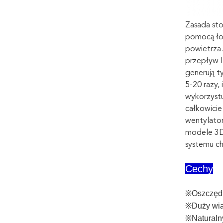
Zasada sto
pomocą łop
powietrza.
przepływ l
generują t
5-20 razy,
wykorzystu
całkowicie
wentylato
modele 3D
systemu c
Cechy
※Oszczędn
※Duży wia
※Naturalny