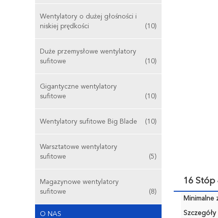
Wentylatory o dużej głośności i
niskiej prędkości
(10)
Duże przemysłowe wentylatory
sufitowe
(10)
Gigantyczne wentylatory
sufitowe
(10)
Wentylatory sufitowe Big Blade
(10)
Warsztatowe wentylatory
sufitowe
(5)
16 Stóp
Magazynowe wentylatory
sufitowe
(8)
Minimalne 
Szczegóły 
O NAS