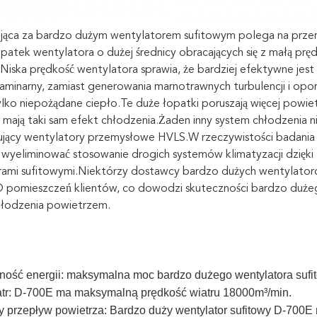
jąca za bardzo dużym wentylatorem sufitowym polega na przemi
atek wentylatora o dużej średnicy obracających się z małą prę
Niska prędkość wentylatora sprawia, że ​​bardziej efektywne jest
aminarny, zamiast generowania marnotrawnych turbulencji i opor
ylko niepożądane ciepło.Te duże łopatki poruszają więcej powiet
 i mają taki sam efekt chłodzenia.Żaden inny system chłodzenia
jący wentylatory przemysłowe HVLS.W rzeczywistości badania 
 wyeliminować stosowanie drogich systemów klimatyzacji dzię
rami sufitowymi.Niektórzy dostawcy bardzo dużych wentylator
 pomieszczeń klientów, co dowodzi skuteczności bardzo duże
hłodzenia powietrzem.
ość energii: maksymalna moc bardzo dużego wentylatora suf
tr: D-700E ma maksymalną prędkość wiatru 18000m³/min.
 przepływ powietrza: Bardzo duży wentylator sufitowy D-700E