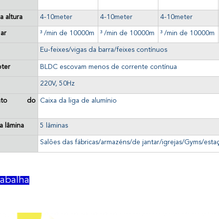
 altura
4-10meter
4-10meter
4-10meter
ar
³ /min de 10000m
³ /min de 10000m
³ /min de 10000m
Eu-feixes/vigas da barra/feixes contínuos
ter
BLDC escovam menos de corrente contínua
220V, 50Hz
mento do
Caixa da liga de alumínio
 lâmina
5 lâminas
Salões das fábricas/armazéns/de jantar/igrejas/Gyms/esta
abalha