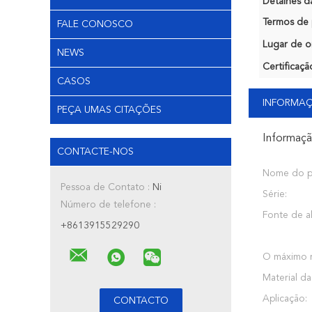
Detalhes d
Termos de 
FALE CONOSCO
Lugar de o
NEWS
Certificaçã
CASOS
INFORMA
PEÇA UMAS CITAÇÕES
Informaç
CONTACTE-NOS
Nome do p
Pessoa de Contato :
Ni
Série:
Número de telefone :
Fonte de a
+8613915529290
O máximo r
Material da
Aplicação: