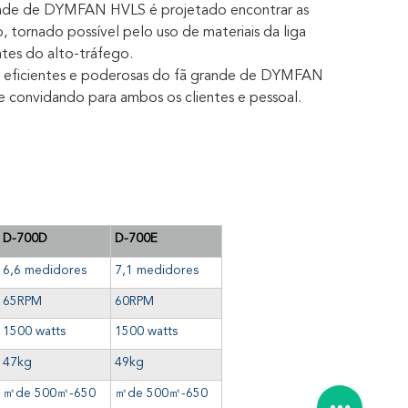
ande de DYMFAN HVLS é projetado encontrar as
, tornado possível pelo uso de materiais da liga
ntes do alto-tráfego.
o eficientes e poderosas do fã grande de DYMFAN
e convidando para ambos os clientes e pessoal.
D-700D
D-700E
6,6 medidores
7,1 medidores
65RPM
60RPM
1500 watts
1500 watts
47kg
49kg
㎡de
500
㎡
-650
㎡de
500
㎡
-650