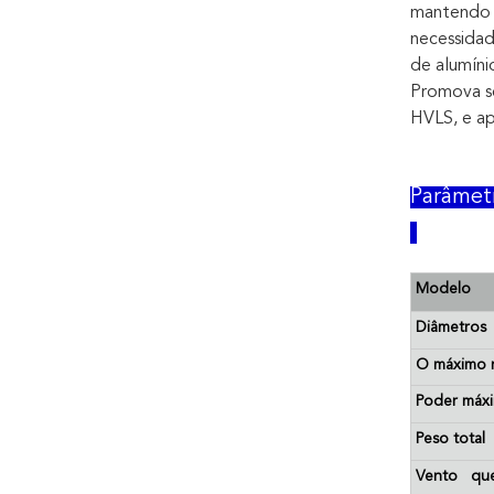
mantendo 
necessidad
de alumíni
Promova s
HVLS, e ap
Parâmet
Modelo
Diâmetros
O máximo 
Poder máx
Peso total
Vento qu