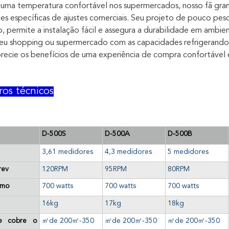
uma temperatura confortável nos supermercados, nosso fã gr
es específicas de ajustes comerciais. Seu projeto de pouco peso
o, permite a instalação fácil e assegura a durabilidade em ambie
eu shopping ou supermercado com as capacidades refrigerand
recie os benefícios de uma experiência de compra confortável 
ros técnicos
D-500S
D-500A
D-500B
3,61 medidores
4,3 medidores
5 medidores
rev
120RPM
95RPM
80RPM
imo
700 watts
700 watts
700 watts
16kg
17kg
18kg
e cobre o
㎡de
200
㎡
-350
㎡de
200
㎡
-350
㎡de
200
㎡
-350