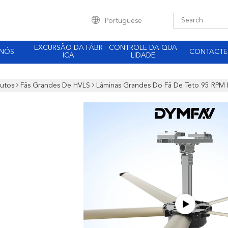
Portuguese
EXCURSÃO DA FÁBR
CONTROLE DA QUA
 NÓS
CONTACTE
ICA
LIDADE
utos
Fãs Grandes De HVLS
Lâminas Grandes Do Fã De Teto 95 RPM 