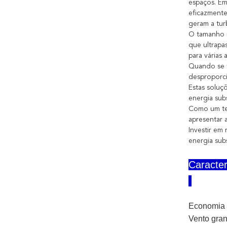
espaços. Em
eficazmente
geram a tur
O tamanho i
que ultrapa
para várias 
Quando se t
desproporci
Estas soluç
energia subs
Como um tes
apresentar 
Investir em
energia subs
Caracter
Economia d
Vento gra