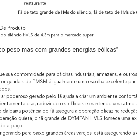
restaurante
Fã de teto grande de Hvls do silêncio
,
fã de teto de Hvls de 
 De Produto
 do silêncio HVLS de 4.3m para o mercado super
co peso mas com grandes energias eólicas”
e sua conformidade para oficinas industriais, armazéns, e out
r gearless de PMSM é igualmente uma escolha excelente para 
ados.
 ar poderoso gerado pelo fã ajuda a criar um ambiente confort
icientemente o ar, reduzindo o stuffiness e mantendo uma atm
da baixa potência do fã assegura a operação eficaz na redução
peração quieta, o fã grande de DYMFAN HVLS fornece uma exp
 do espaço.
frigerando para baixo grandes áreas varejos, está assegurando a 