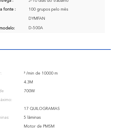
trega :
5-10 dias do trabalho
a fonte :
100 grupos pelo mês
DYMFAN
D-500A
modelo:
:
³ /min de 10000 m
4.3M
de
700W
áximo:
17 QUILOGRAMAS
inas:
5 lâminas
Motor de PMSM