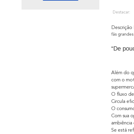
Destacar:
Descrição
fãs grandes
“De pou
Além do qu
com o moto
supermerc
O fluxo de
Circula ef
O consumo 
Com sua o
ambiência
Se está re