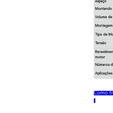
espaço
Montando a
Volume de 
Montagem
Tipo de Mo
Tensão
Revesti
motor
Números da
Aplicações
Como tr