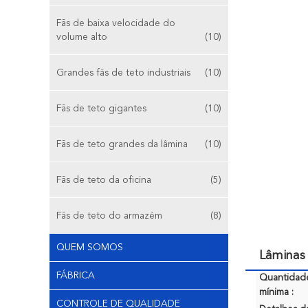
Fãs de baixa velocidade do
volume alto
(10)
Grandes fãs de teto industriais
(10)
Fãs de teto gigantes
(10)
Fãs de teto grandes da lâmina
(10)
Fãs de teto da oficina
(5)
Fãs de teto do armazém
(8)
QUEM SOMOS
Lâminas
FÁBRICA
Quantidad
mínima :
CONTROLE DE QUALIDADE