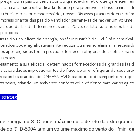
pregando as pás do ventilador do grande-diâmetro que gerenciem em
 acima a camada estratificada do ar e para promover o fluxo laminar ef
bulência e o calor desnecessário, nossos fãs asseguram refrigerar ót
mpressionante das pás do ventilador permite-as de mover um volume si
sse que de fãs de teto menores em 5-20 vezes. Isto faz a nossos fãs d
aplicações.
rata do uso eficaz da energia, os fãs industriais de HVLS são sem rival
onados pode significativamente reduzir ou mesmo eliminar a necessid
ões aperfeiçoadas foram provadas fornecer refrigerar de ar eficaz na
tanciais.
tamento a sua eficácia, determinados fornecedores de grandes fãs 
as capacidades impressionantes do fluxo de ar e refrigerar de seus pro
 nossos fãs grandes de DYMFAN HVLS assegura o desempenho refriger
tanciais, criando um ambiente confortável e eficiente para vários ajuste
ísticas
e energia do ※: O poder máximo do fã de teto da extra grande
nde do ※:
D-500A
tem um volume máximo do vento do ³ /min. d