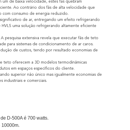
 um de baixa velocidade, estes fãs quebram
iciente. Ao contrário dos fãs de alta velocidade que
imo com consumo de energia reduzido.
gnificativo de ar, entregando um efeito refrigerando
e HVLS uma solução refrigerando altamente eficiente
. A pesquisa extensiva revela que executar fãs de teto
ade para sistemas de condicionamento de ar caros.
 redução de custos, tendo por resultado economias de
de teto oferecem a 3D modelos termodinâmicas
dutos em espaços específicos do cliente.
ando superior não único mas igualmente economias de
s industriais e comerciais.
 de D-500A é 700 watts.
e 10000m.