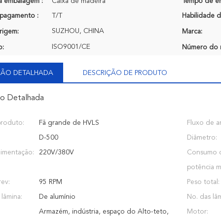
a embalagem :
Caixa de madeira
Tempo de en
pagamento :
T/T
Habilidade d
SUZHOU, CHINA
rigem:
Marca:
ISO9001/CE
o:
Número do 
ÇÃO DETALHADA
DESCRIÇÃO DE PRODUTO
ão Detalhada
roduto:
Fã grande de HVLS
Fluxo de ar
D-500
Diâmetro:
limentação:
220V/380V
Consumo 
potência m
ev:
95 RPM
Peso total:
 lâmina:
De alumínio
No. das lâm
Armazém, indústria, espaço do Alto-teto,
Motor: