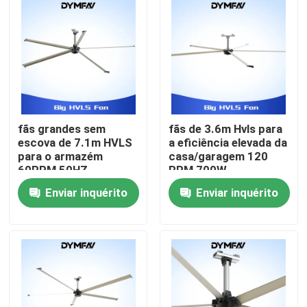
Excursão da fábrica
Controle da qualidade
Contacte-nos
fãs grandes sem
fãs de 3.6m Hvls para
escova de 7.1m HVLS
a eficiência elevada da
para o armazém
casa/garagem 120
Peça umas citações
60RPM 50HZ
RPM 700W
Enviar inquérito
Enviar inquérito
Fãs grandes de HVLS
Fãs industriais de HVLS
Fãs comerciais de HVLS