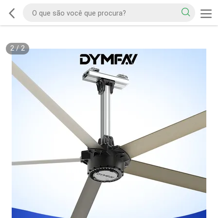
2
/
2