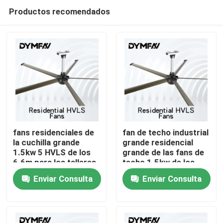
Productos recomendados
fans residenciales de
fan de techo industrial
la cuchilla grande
grande residencial
1.5kw 5 HVLS de los
grande de las fans de
Hogar
6.6m para los talleres
techo 1.5kw de los
7.1m los 24ft para los
Enviar Consulta
Enviar Consulta
talleres
Productos
Sobre nosotros