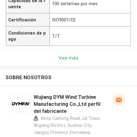
Capacidad de la f
100 sistemas por mes
uente
Certificación
ISO9001/CE
Condiciones de p
T/T
ago
Vea más
SOBRE NOSOTROS
Wujiang DYM Wind Turbine
Manufacturing Co.,Ltd perfil
del fabricante
Xinta Caihong Road, Lili Town,
Wujiang District, Suzhou City,
Jiangsu Province ,Porcelana