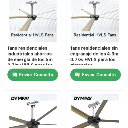
Viaje de la fábrica
Control de calidad
fans residenciales
fans residenciales sin
Éntrenos en contacto con
industriales ahorros
engranaje de los 4.3m
de energía de los 5m
0.7kw HVLS para los
0.7kw HVLS para los
gimnasios
Pida una cita
talleres
Enviar Consulta
Enviar Consulta
Fans grandes de HVLS
Fans industriales de HVLS
Fans comerciales de HVLS