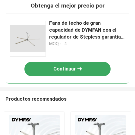
Obtenga el mejor precio por
Fans de techo de gran
capacidad de DYMFAN con el
regulador de Stepless garantía
de 1 año
MOQ： 4
Continuar
Productos recomendados