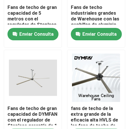
Fans de techo de gran
Fans de techo
capacidad de 5
industriales grandes
Viaje de la fábrica
metros con el
de Warehouse con las
regulador de Stepless
cuchillas de aluminio
Enviar Consulta
Enviar Consulta
Control de calidad
Éntrenos en contacto con
Pida una cita
Fans grandes de HVLS
Fans industriales de HVLS
Fans de techo de gran
fans de techo de la
capacidad de DYMFAN
extra grande de la
con el regulador de
eficacia alta HVLS de
Stepless garantía de 1
las fans de techo de
Fans comerciales de HVLS