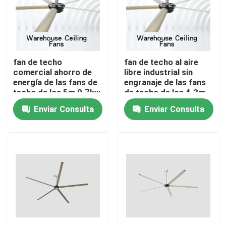
fan de techo
fan de techo al aire
comercial ahorro de
libre industrial sin
energía de las fans de
engranaje de las fans
techo de los 5m 0.7kw
de techo de los 4.3m
Warehouse HVLS
0.7kw Warehouse 95
Enviar Consulta
Enviar Consulta
RPM
Hogar
Productos
Sobre nosotros