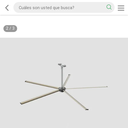
2
/
3