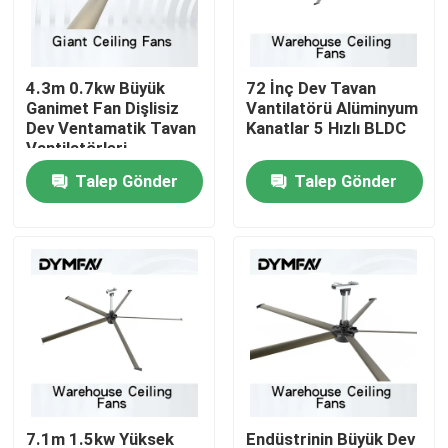
Fabrika turu
4.3m 0.7kw Büyük
72 İnç Dev Tavan
Ganimet Fan Dişlisiz
Vantilatörü Alüminyum
Kalite kontrol
Dev Ventamatik Tavan
Kanatlar 5 Hızlı BLDC
Vantilatörleri
Talep Gönder
Talep Gönder
Bizimle iletişime geçin
Bir teklif isteği
Büyük HVLS Hayranları
Endüstriyel HVLS Fanları
Ticari HVLS Fanları
7.1m 1.5kw Yüksek
Endüstrinin Büyük Dev