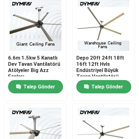
6.6m 1.5kw 5 Kanatlı
Depo 20ft 24ft 18ft
Dev Tavan Vantilatörü
16ft 12ft Hvls
Atölyeler Big Azz
Endüstriyel Büyük
Fanları
Tavan Vantilatörü
Pmsm Motor
Talep Gönder
Talep Gönder
Ev
Ürün:% s
Hakkımızda