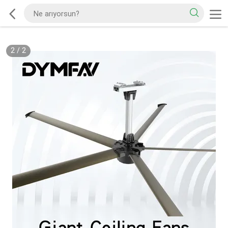
2
/
2