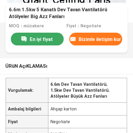
6.6m 1.5kw 5 Kanatlı Dev Tavan Vantilatörü
Atölyeler Big Azz Fanları
MOQ：müzakere
Fiyat：Negotiate
En iyi fiyat
Bizimle iletişim kur
ÜRüN AçıKLAMASı
6.6m Dev Tavan Vantilatörü
,
Vurgulamak:
1.5kw Dev Tavan Vantilatörü
,
Atölyeler Büyük Azz Fanları
Ambalaj bilgileri
Ahşap karton
Fiyat
Negotiate