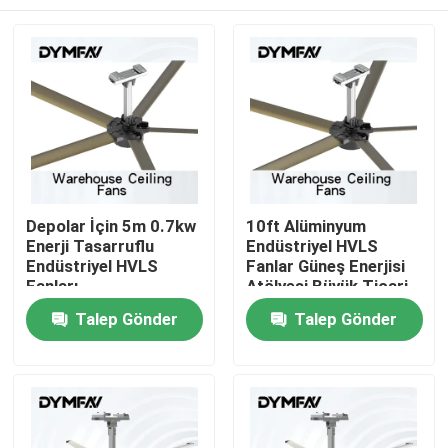
Depolar İçin 5m 0.7kw
10ft Alüminyum
Enerji Tasarruflu
Endüstriyel HVLS
Endüstriyel HVLS
Fanlar Güneş Enerjisi
Fanları
Atölyesi Büyük Ticari
Tavan Vantilatörleri
Ev
Talep Gönder
Talep Gönder
Ürün:% s
Hakkımızda