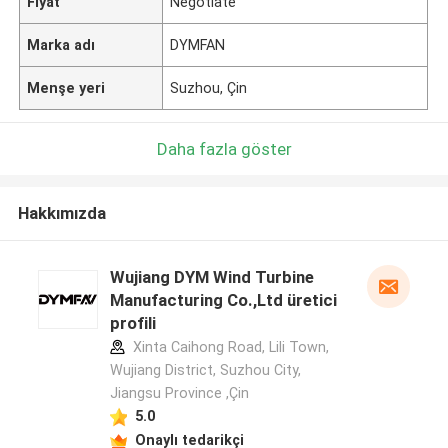
Fiyat
Negotiate
Marka adı
DYMFAN
Menşe yeri
Suzhou, Çin
Daha fazla göster
Hakkımızda
Wujiang DYM Wind Turbine
Manufacturing Co.,Ltd üretici
profili
Xinta Caihong Road, Lili Town,
Wujiang District, Suzhou City,
Jiangsu Province ,Çin
5.0
Onaylı tedarikçi