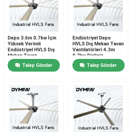
Fabrika turu
Kalite kontrol
Depo 3.6m 0.7kw İçin
Endüstriyel Depo
Yüksek Verimli
HVLS Dış Mekan Tavan
Endüstriyel HVLS Dış
Vantilatörleri 4.3m
Bizimle iletişime geçin
Mekan Tavan
0.7kw Dişlisiz
Vantilatörleri
Talep Gönder
Talep Gönder
Bir teklif isteği
Büyük HVLS Hayranları
Endüstriyel HVLS Fanları
Ticari HVLS Fanları