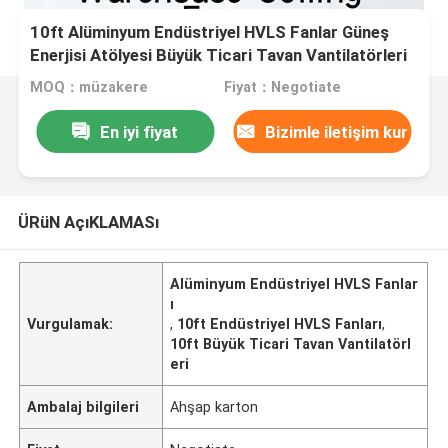
10ft Alüminyum Endüstriyel HVLS Fanlar Güneş
Enerjisi Atölyesi Büyük Ticari Tavan Vantilatörleri
MOQ：müzakere
Fiyat：Negotiate
En iyi fiyat
Bizimle iletişim kur
ÜRüN AçıKLAMASı
Alüminyum Endüstriyel HVLS Fanlar
ı
Vurgulamak:
,
10ft Endüstriyel HVLS Fanları
,
10ft Büyük Ticari Tavan Vantilatörl
eri
Ambalaj bilgileri
Ahşap karton