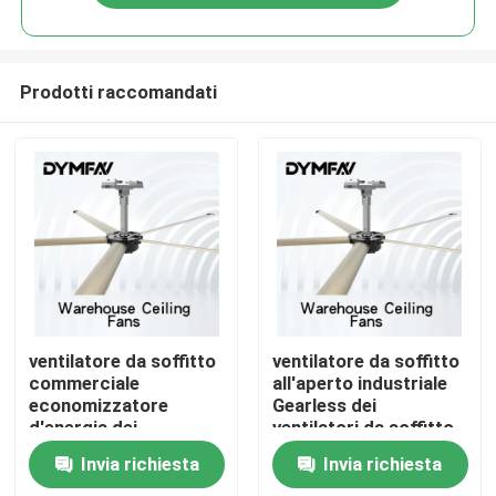
Prodotti raccomandati
Casa
ventilatore da soffitto
ventilatore da soffitto
commerciale
all'aperto industriale
economizzatore
Gearless dei
Prodotti
d'energia dei
ventilatori da soffitto
ventilatori da soffitto
95 giri/min. del
Invia richiesta
Invia richiesta
HVLS del magazzino
magazzino 0.7kw di
Circa noi
0.7kw di 5m
4.3m