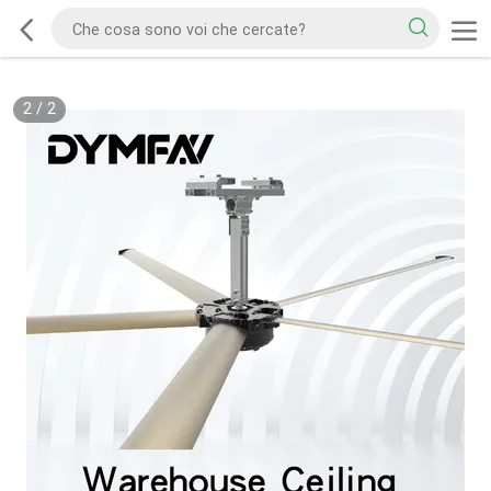
2
/
2