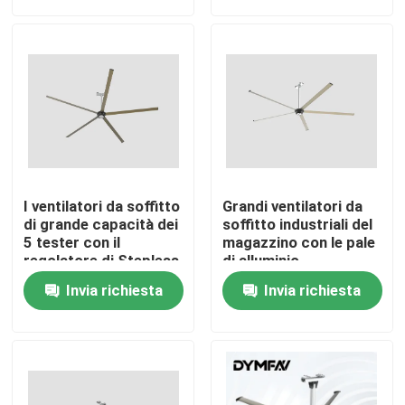
Giro della fabbrica
Controllo di qualità
Contattici
I ventilatori da soffitto
Grandi ventilatori da
Richieda una citazione
di grande capacità dei
soffitto industriali del
5 tester con il
magazzino con le pale
regolatore di Stepless
di alluminio
Grandi fan di HVLS
Invia richiesta
Invia richiesta
Fan industriali di HVLS
Fan commerciali di HVLS