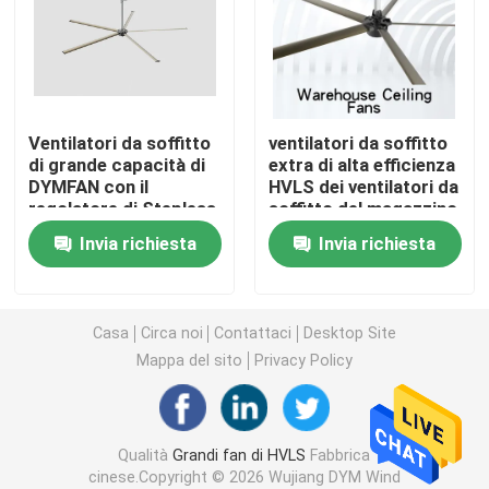
Fan residenziali di HVLS
Ventilatori da soffitto di HVLS
Ventilatori da soffitto
ventilatori da soffitto
di grande capacità di
extra di alta efficienza
DYMFAN con il
HVLS dei ventilatori da
Fan a bassa velocità in grande quantità
regolatore di Stepless
soffitto del magazzino
una garanzia da 1 anno
1.5kw di 7.1m grandi
Invia richiesta
Invia richiesta
Grandi ventilatori da soffitto industriali
Ventilatori da soffitto giganti
Casa
Circa noi
Contattaci
Desktop Site
Mappa del sito
Privacy Policy
Grandi ventilatori da soffitto di pala
Qualità
Grandi fan di HVLS
Fabbrica
Ventilatori da soffitto dell'officina
cinese.Copyright © 2026 Wujiang DYM Wind