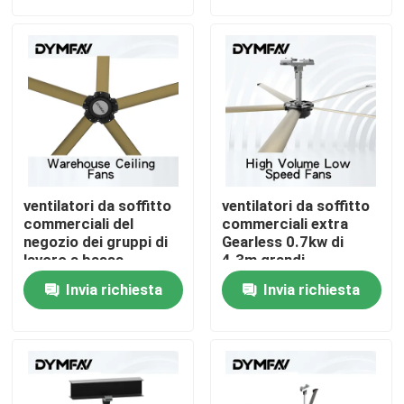
Giro della fabbrica
Controllo di qualità
Contattici
ventilatori da soffitto
ventilatori da soffitto
Richieda una citazione
commerciali del
commerciali extra
negozio dei gruppi di
Gearless 0.7kw di
lavoro a bassa
4.3m grandi
velocità in grande
Grandi fan di HVLS
Invia richiesta
Invia richiesta
quantità di fan 0.7kw
di 5m
Fan industriali di HVLS
Fan commerciali di HVLS