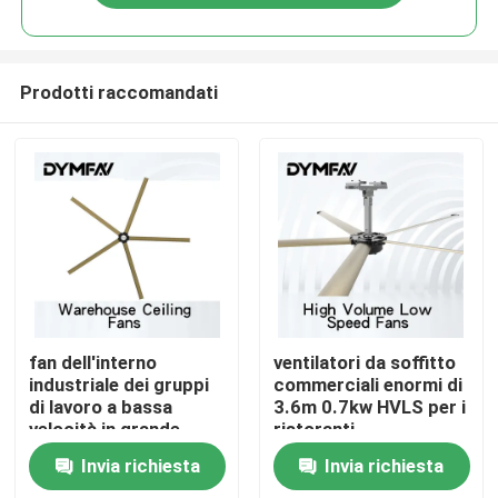
Prodotti raccomandati
Casa
fan dell'interno
ventilatori da soffitto
industriale dei gruppi
commerciali enormi di
di lavoro a bassa
3.6m 0.7kw HVLS per i
Prodotti
velocità in grande
ristoranti
quantità di fan di pale
Invia richiesta
Invia richiesta
1.5kw 5 di 6.6m
Circa noi