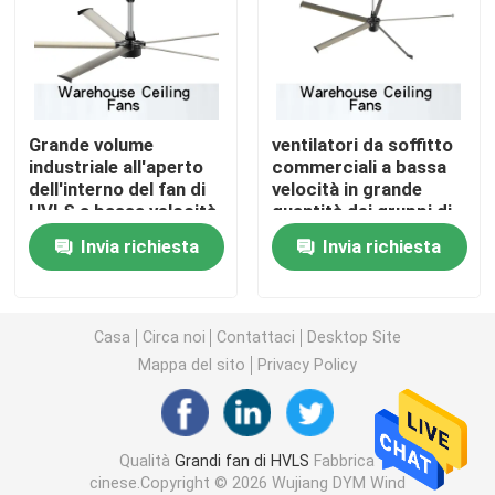
Fan residenziali di HVLS
Ventilatori da soffitto di HVLS
Grande volume
ventilatori da soffitto
industriale all'aperto
commerciali a bassa
dell'interno del fan di
velocità in grande
Fan a bassa velocità in grande quantità
HVLS a bassa velocità
quantità dei gruppi di
lavoro HVLS di fan
Invia richiesta
Invia richiesta
1.5kw di 7.1m grandi
Grandi ventilatori da soffitto industriali
Ventilatori da soffitto giganti
Casa
Circa noi
Contattaci
Desktop Site
Mappa del sito
Privacy Policy
Grandi ventilatori da soffitto di pala
Qualità
Grandi fan di HVLS
Fabbrica
Ventilatori da soffitto dell'officina
cinese.Copyright © 2026 Wujiang DYM Wind