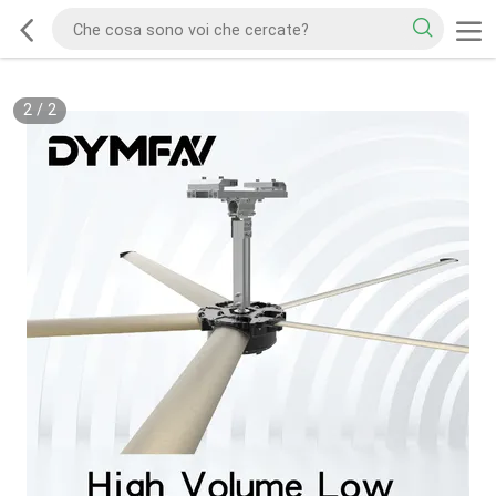
2
/
2