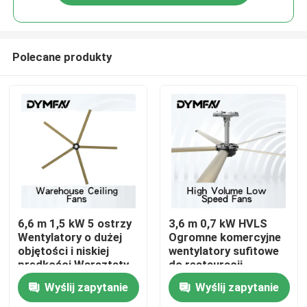
Polecane produkty
Dom
6,6 m 1,5 kW 5 ostrzy
3,6 m 0,7 kW HVLS
Wentylatory o dużej
Ogromne komercyjne
objętości i niskiej
wentylatory sufitowe
Produkty
prędkości Warsztaty
do restauracji
Przemysłowy
Wyślij zapytanie
Wyślij zapytanie
wentylator
O nas
wewnętrzny