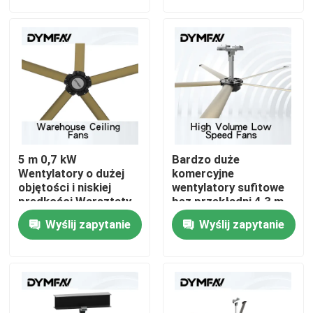
Wycieczka po fabryce
Kontrola jakości
Skontaktuj się z nami
5 m 0,7 kW
Bardzo duże
Poprosić o wycenę
Wentylatory o dużej
komercyjne
objętości i niskiej
wentylatory sufitowe
prędkości Warsztaty
bez przekładni 4,3 m
Wentylatory sufitowe
0,7 kW
Wielcy fani HVLS
Wyślij zapytanie
Wyślij zapytanie
do sklepów
handlowych
Przemysłowe wentylatory HVLS
Komercyjne wentylatory HVLS