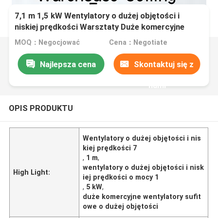
7,1 m 1,5 kW Wentylatory o dużej objętości i
niskiej prędkości Warsztaty Duże komercyjne
wentylatory sufitowe HVLS
MOQ：Negocjować
Cena：Negotiate
Najlepsza cena
Skontaktuj się z
nami
OPIS PRODUKTU
Wentylatory o dużej objętości i nis
kiej prędkości 7
,
1 m
,
wentylatory o dużej objętości i nisk
High Light:
iej prędkości o mocy 1
,
5 kW
,
duże komercyjne wentylatory sufit
owe o dużej objętości