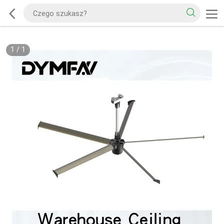
1
/
1