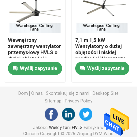
Mieszkaniowi wentylatory HVLS
Wentylatory sufitowe HVLS
Wewnętrzny
7,1 m 1,5 kW
zewnętrzny wentylator
Wentylatory o dużej
przemysłowy HVLS o
objętości i niskiej
Wentylatory o dużej głośności i niskiej prędkości
dużej objętości i
prędkości Warsztaty
niskiej prędkości
Duże komercyjne
Wyślij zapytanie
Wyślij zapytanie
wentylatory sufitowe
Duże przemysłowe wentylatory sufitowe
HVLS
Gigantyczne wentylatory sufitowe
Dom
O nas
Skontaktuj się z nami
Desktop Site
Sitemap
Privacy Policy
Wentylatory sufitowe Big Blade
Jakość
Wielcy fani HVLS
Fabryka w
Warsztatowe wentylatory sufitowe
Chinach.Copyright © 2026 Wujiang DYM Wind