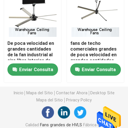
Fans residenciales de HVLS
Fans de techo de HVLS
De poca velocidad en
fans de techo
grandes cantidades
comerciales grandes
Fans de poca velocidad en grandes cantidades
de la fan industrial al
de poca velocidad en
aire libre interior de
grandes cantidades
HVLS
de los talleres HVLS
Fans de techo industriales grandes
Enviar Consulta
Enviar Consulta
de las fans 1.5kw de
los 7.1m
Fans de techo gigantes
Inicio
Mapa del Sitio
Contactar Ahora
Desktop Site
Mapa del Sitio
Privacy Policy
Fans de techo grandes de la cuchilla
Fans de techo del taller
Calidad
Fans grandes de HVLS
Fábrica De