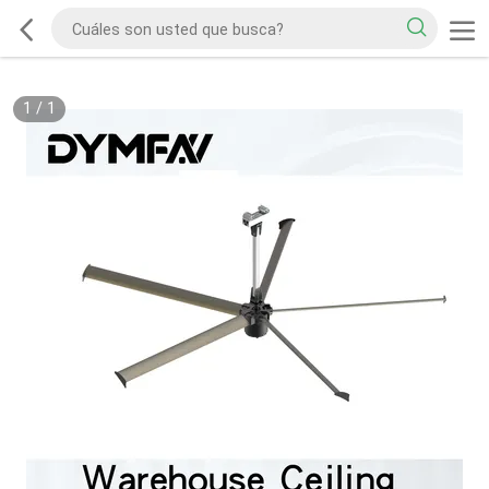
1
/
1