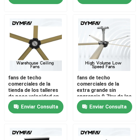
Viaje de la fábrica
Control de calidad
Éntrenos en contacto con
Pida una cita
fans de techo
fans de techo
comerciales de la
comerciales de la
tienda de los talleres
extra grande sin
de poca velocidad en
engranaje 0.7kw de los
Fans grandes de HVLS
grandes cantidades
4.3m
Enviar Consulta
Enviar Consulta
de las fans 0.7kw de
los 5m
Fans industriales de HVLS
Fans comerciales de HVLS