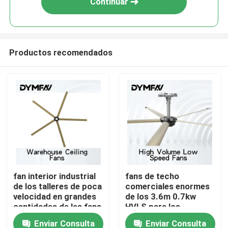
Continuar
Productos recomendados
Hogar
fan interior industrial
fans de techo
de los talleres de poca
comerciales enormes
Productos
velocidad en grandes
de los 3.6m 0.7kw
cantidades de las fans
HVLS para los
de las cuchillas 1.5kw
restaurantes
Enviar Consulta
Enviar Consulta
Sobre nosotros
5 de los 6.6m