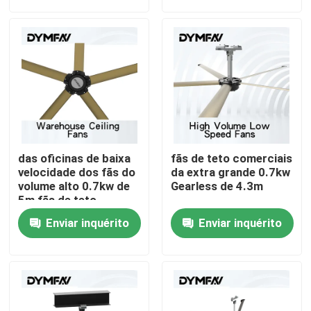
Excursão da fábrica
Controle da qualidade
Contacte-nos
das oficinas de baixa
fãs de teto comerciais
Peça umas citações
velocidade dos fãs do
da extra grande 0.7kw
volume alto 0.7kw de
Gearless de 4.3m
5m fãs de teto
comerciais da loja
Fãs grandes de HVLS
Enviar inquérito
Enviar inquérito
Fãs industriais de HVLS
Fãs comerciais de HVLS