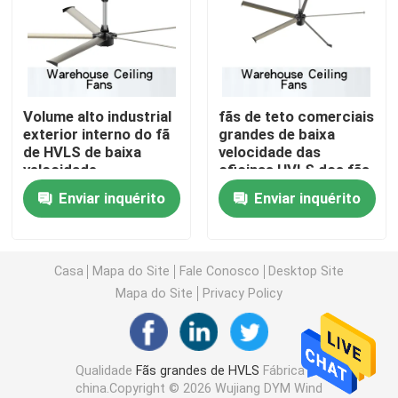
Fãs residenciais de HVLS
Fãs de teto de HVLS
Volume alto industrial
fãs de teto comerciais
exterior interno do fã
grandes de baixa
de HVLS de baixa
velocidade das
Fãs de baixa velocidade do volume alto
velocidade
oficinas HVLS dos fãs
do volume alto 1.5kw
Enviar inquérito
Enviar inquérito
de 7.1m
Grandes fãs de teto industriais
Fãs de teto gigantes
Casa
Mapa do Site
Fale Conosco
Desktop Site
Mapa do Site
Privacy Policy
Fãs de teto grandes da lâmina
Qualidade
Fãs grandes de HVLS
Fábrica da
Fãs de teto da oficina
china.Copyright © 2026 Wujiang DYM Wind