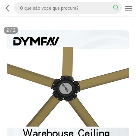
2
/
2