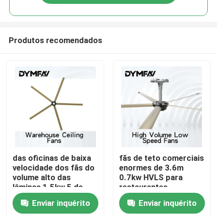
Produtos recomendados
Casa
das oficinas de baixa
fãs de teto comerciais
velocidade dos fãs do
enormes de 3.6m
volume alto das
0.7kw HVLS para
Produtos
lâminas 1.5kw 5 de
restaurantes
6.6m fã interno
Enviar inquérito
Enviar inquérito
industrial
Sobre nós