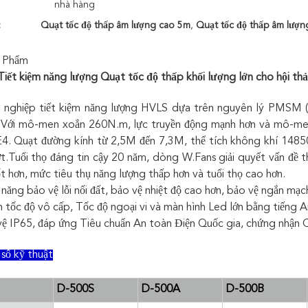
nhà hàng
:
Quạt tốc độ thấp âm lượng cao 5m
,
Quạt tốc độ thấp âm lượn
 Phẩm
iết kiệm năng lượng Quạt tốc độ thấp khối lượng lớn cho hội th
 nghiệp tiết kiệm năng lượng HVLS dựa trên nguyên lý PMSM
. Với mô-men xoắn 260N.m, lực truyền động mạnh hơn và mô-men
E4. Quạt đường kính từ 2,5M đến 7,3M, thể tích không khí 14850
t.Tuổi thọ đáng tin cậy 20 năm, dòng W.Fans giải quyết vấn đề 
ốt hơn, mức tiêu thụ năng lượng thấp hơn và tuổi thọ cao hơn.
năng bảo vệ lỗi nối đất, bảo vệ nhiệt độ cao hơn, bảo vệ ngắn mạch
h tốc độ vô cấp, Tốc độ ngoại vi và màn hình Led lớn bằng tiếng A
ệ IP65, đáp ứng Tiêu chuẩn An toàn Điện Quốc gia, chứng nhận 
số kỹ thuật
D-500S
D-500A
D-500B