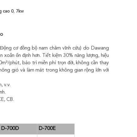
g cao 0
,
7kw
ảo
 (Động cơ đồng bộ nam châm vĩnh cửu) do Dawang
 xoắn ổn định hơn. Tiết kiệm 30% năng lượng, hiệu
m³/phút, bảo trì miễn phí trọn đời, không cần thay
thông gió và làm mát trong không gian rộng lớn với
, v.v.
nh.
CE, CB.
D-700D
D-700E