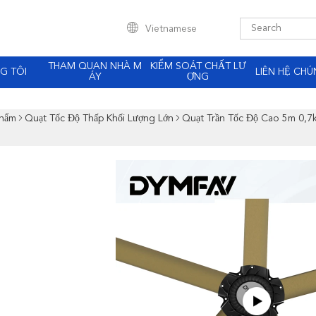
Vietnamese
THAM QUAN NHÀ M
KIỂM SOÁT CHẤT LƯ
G TÔI
LIÊN HỆ CHÚ
ÁY
ỢNG
Phẩm
Quạt Tốc Độ Thấp Khối Lượng Lớn
Quạt Trần Tốc Độ Cao 5m 0,7