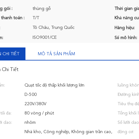
g gói :
thùng gỗ
Thời gian gi
 thanh toán :
T/T
Khả năng cu
Tô Châu, Trung Quốc
:
Hàng hiệu:
ISO9001/CE
n:
Số mô hình:
 CHI TIẾT
MÔ TẢ SẢN PHẨM
 Chi Tiết
ẩm:
Quạt tốc độ thấp khối lượng lớn
luồng khôn
D-500
Đường kính
220V/380V
Tiêu thụ điệ
ối đa:
80 vòng / phút
Tổng khối 
ỡi dao:
nhôm
Số lưỡi dao
Nhà kho, Công nghiệp, Không gian trần cao,
động cơ: