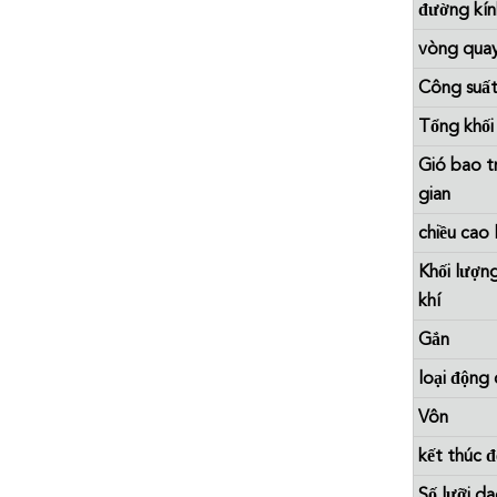
đường kín
vòng quay
Công suất
Tổng khối
Gió bao t
gian
chiều cao 
Khối lượn
khí
Gắn
loại động 
Vôn
kết thúc 
Số lưỡi d