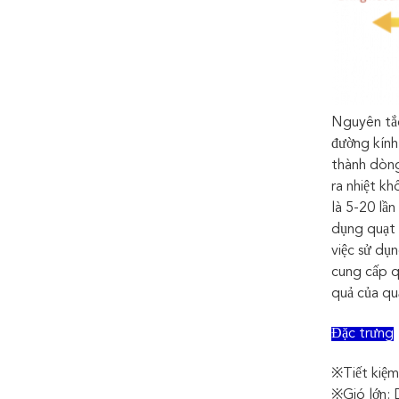
Nguyên tắc
đường kính
thành dòng
ra nhiệt k
là 5-20 lầ
dụng quạt 
việc sử dụ
cung cấp q
quả của qu
Đặc trưng
※Tiết kiệm
※Gió lớn: 