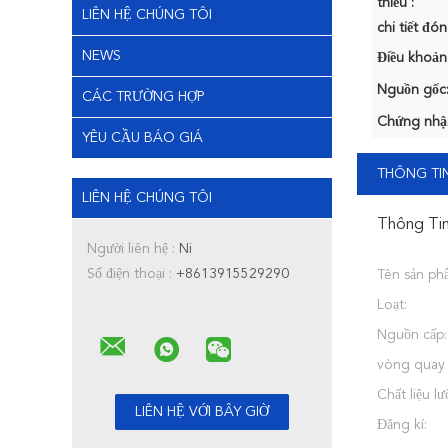
thiểu :
LIÊN HỆ CHÚNG TÔI
chi tiết đón
NEWS
Điều khoản
Nguồn gốc
CÁC TRƯỜNG HỢP
Chứng nhậ
YÊU CẦU BÁO GIÁ
THÔNG TIN
LIÊN HỆ CHÚNG TÔI
Thông Tin
Người liên hệ :
Ni
Số điện thoại :
+8613915529290
Tên sản ph
Loạt:
Nguồn cấp:
vòng quay t
Chất liệu lư
Đăng kí: