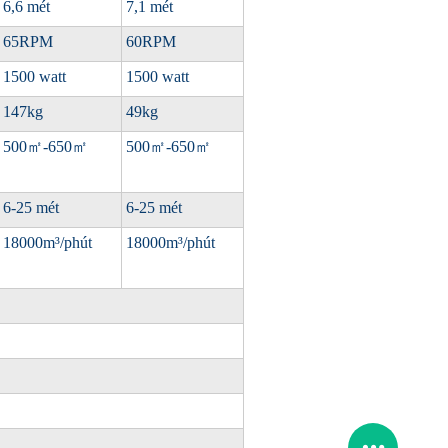
6,6 mét
7,1 mét
65RPM
60RPM
1500 watt
1500 watt
147kg
49kg
500
㎡
-650
㎡
500
㎡
-650
㎡
6-25 mét
6-25 mét
18000m³/phút
18000m³/phút