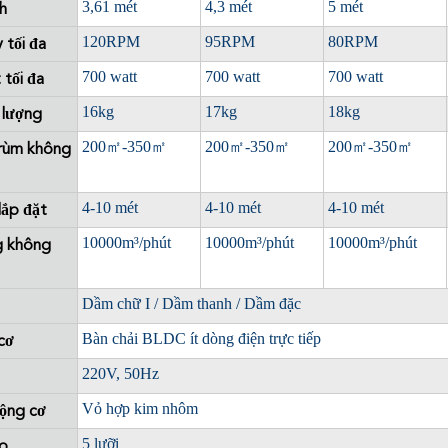
3,61 mét
4,3 mét
5 mét
h
120RPM
95RPM
80RPM
 tối đa
700 watt
700 watt
700 watt
 tối đa
16kg
17kg
18kg
 lượng
200
㎡
-350
㎡
200
㎡
-350
㎡
200
㎡
-350
㎡
rùm không
4-10 mét
4-10 mét
4-10 mét
lắp đặt
10000m³/phút
10000m³/phút
10000m³/phút
g không
Dầm chữ I / Dầm thanh / Dầm đặc
Bàn chải BLDC ít dòng điện trực tiếp
cơ
220V, 50Hz
Vỏ hợp kim nhôm
động cơ
5 lưỡi
ao