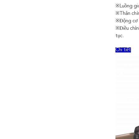
※Luồng gió
※Thân chín
※Động cơ 
※Điều chỉnh
tục.
Chi tiết