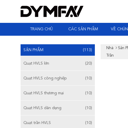
TRANG CHỦ
CÁC SẢN PHẨM
VỀ CHÚN
Nhà
Sản 
SẢN PHẨM
(113)
Trần
Quạt HVLS lớn
(20)
Quạt HVLS công nghiệp
(10)
Quạt HVLS thương mại
(10)
Quạt HVLS dân dụng
(10)
Quạt trần HVLS
(10)