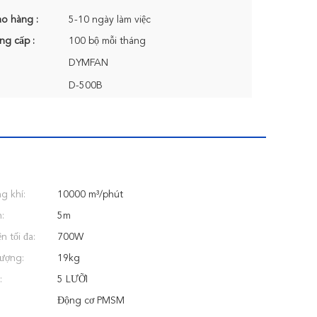
ao hàng :
5-10 ngày làm việc
ng cấp :
100 bộ mỗi tháng
DYMFAN
D-500B
g khí:
10000 m³/phút
:
5m
n tối đa:
700W
lượng:
19kg
:
5 LƯỠI
Động cơ PMSM