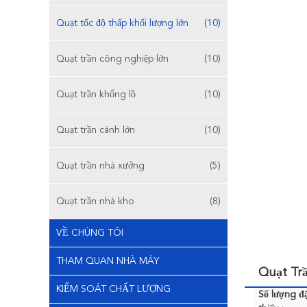
Quạt tốc độ thấp khối lượng lớn
(10)
Quạt trần công nghiệp lớn
(10)
Quạt trần khổng lồ
(10)
Quạt trần cánh lớn
(10)
Quạt trần nhà xưởng
(5)
Quạt trần nhà kho
(8)
VỀ CHÚNG TÔI
THAM QUAN NHÀ MÁY
Quạt Tr
KIỂM SOÁT CHẤT LƯỢNG
Số lượng đặ