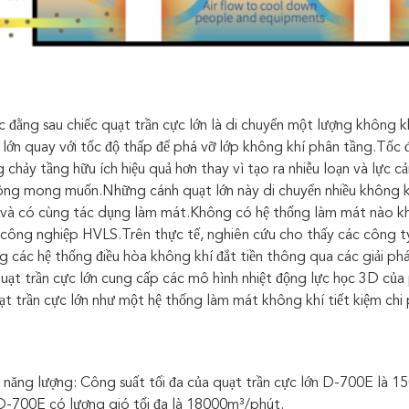
 đằng sau chiếc quạt trần cực lớn là di chuyển một lượng không k
 lớn quay với tốc độ thấp để phá vỡ lớp không khí phân tầng.Tốc 
 chảy tầng hữu ích hiệu quả hơn thay vì tạo ra nhiễu loạn và lực 
hông mong muốn.Những cánh quạt lớn này di chuyển nhiều không kh
n và có cùng tác dụng làm mát.Không có hệ thống làm mát nào khá
công nghiệp HVLS.Trên thực tế, nghiên cứu cho thấy các công ty
ng các hệ thống điều hòa không khí đắt tiền thông qua các giải ph
uạt trần cực lớn cung cấp các mô hình nhiệt động lực học 3D của
ạt trần cực lớn như một hệ thống làm mát không khí tiết kiệm chi 
 năng lượng: Công suất tối đa của quạt trần cực lớn D-700E là 1
D-700E có lượng gió tối đa là 18000m³/phút.