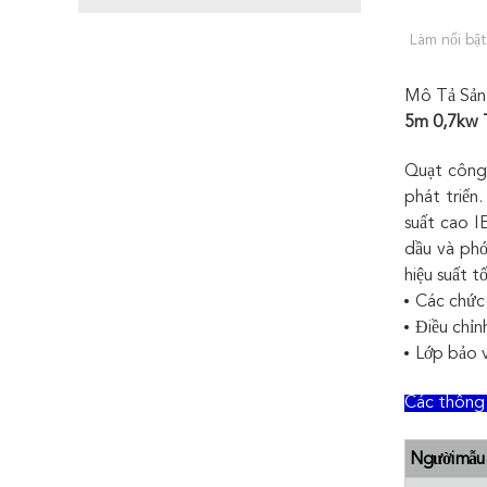
Làm nổi bật
Mô Tả Sản
5m 0,7kw T
Quạt công
phát triển
suất cao I
dầu và phớ
hiệu suất t
Các chức 
Điều chỉn
Lớp bảo v
Các thông 
Người mẫu