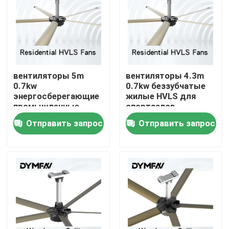
Путешествие фабрики
Проверка качества
вентиляторы 5m
вентиляторы 4.3m
0.7kw
0.7kw беззубчатые
Свяжитесь мы
энергосберегающие
жилые HVLS для
промышленные
спортзалов
жилые HVLS для
Отправить запрос
Отправить запрос
Спросите цитату
мастерских
Большие вентиляторы HVLS
Промышленные вентиляторы HVLS
Коммерчески вентиляторы HVLS