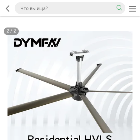
2
/
2