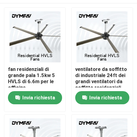
fan residenziali di
ventilatore da soffitto
grande pala 1.5kw 5
di industriale 24ft dei
HVLS di 6.6m per le
grandi ventilatori da
officine
soffitto residenziali
1.5kw di 7.1m grande
Casa
Invia richiesta
Invia richiesta
per le officine
Prodotti
Circa noi