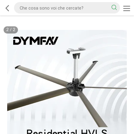
2
/
2