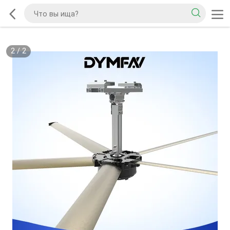
2
/
2