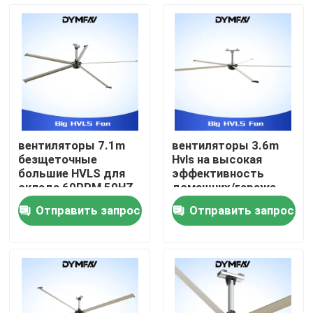
Путешествие фабрики
Проверка качества
Свяжитесь мы
вентиляторы 7.1m
вентиляторы 3.6m
безщеточные
Hvls на высокая
Спросите цитату
большие HVLS для
эффективность
склада 60RPM 50HZ
домашних/гаража
120 RPM 700W
Отправить запрос
Отправить запрос
Большие вентиляторы HVLS
Промышленные вентиляторы HVLS
Коммерчески вентиляторы HVLS