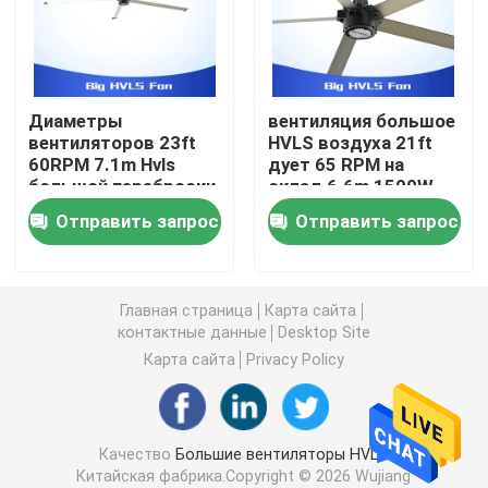
Жилые вентиляторы HVLS
Диаметры
вентиляция большое
Потолочные вентиляторы HVLS
вентиляторов 23ft
HVLS воздуха 21ft
60RPM 7.1m Hvls
дует 65 RPM на
большой переброски
склад 6.6m 1500W
Высокообъемные низкоскоростные вентиляторы
по воздуху большие
Отправить запрос
Отправить запрос
промышленные
Большие промышленные потолочные вентиляторы
Главная страница
Карта сайта
Гигантские потолочные вентиляторы
контактные данные
Desktop Site
Карта сайта
Privacy Policy
Большие потолочные вентиляторы лезвия
Качество
Большие вентиляторы HVLS
Потолочные вентиляторы мастерской
Китайская фабрика.Copyright © 2026 Wujiang