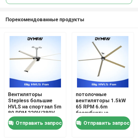
Порекомендованные продукты
Вентиляторы
потолочные
Дом
Stepless большие
вентиляторы 1.5kW
HVLS на спортзал 5m
65 RPM 6.6m
80 RPM 220V/380V
беззубчатые
Продукты
большие HVLS для
Отправить запрос
Отправить запрос
мастерской
О нас