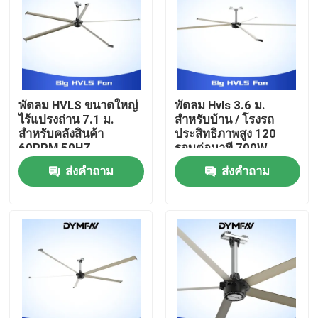
ทัวร์โรงงาน
ควบคุมคุณภาพ
พัดลม HVLS ขนาดใหญ่
พัดลม Hvls 3.6 ม.
ไร้แปรงถ่าน 7.1 ม.
สำหรับบ้าน / โรงรถ
ติดต่อเรา
สำหรับคลังสินค้า
ประสิทธิภาพสูง 120
60RPM 50HZ
รอบต่อนาที 700W
ส่งคำถาม
ส่งคำถาม
ขอใบเสนอราคา
พัดลม HVLS ขนาดใหญ่
พัดลมอุตสาหกรรม HVLS
พัดลม HVLS เชิงพาณิชย์