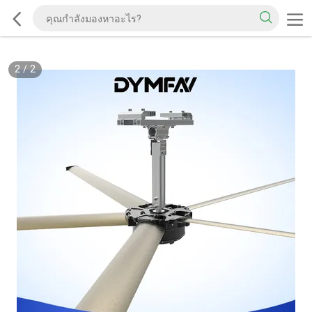
2
/
2