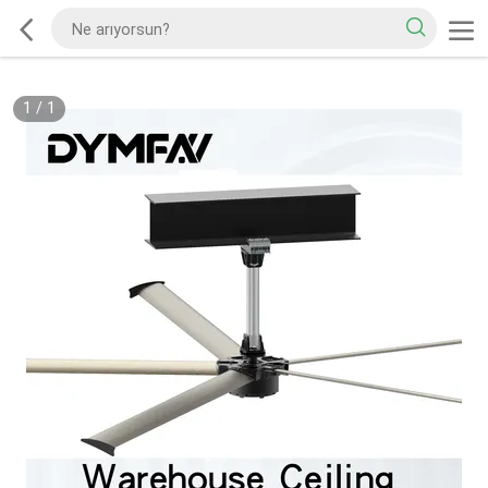
1
/
1