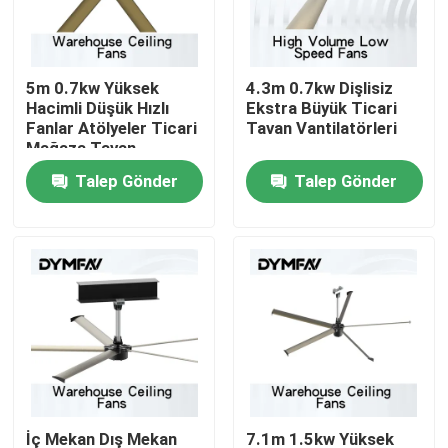
Fabrika turu
5m 0.7kw Yüksek
4.3m 0.7kw Dişlisiz
Hacimli Düşük Hızlı
Ekstra Büyük Ticari
Kalite kontrol
Fanlar Atölyeler Ticari
Tavan Vantilatörleri
Mağaza Tavan
Vantilatörleri
Talep Gönder
Talep Gönder
Bizimle iletişime geçin
Bir teklif isteği
Büyük HVLS Hayranları
Endüstriyel HVLS Fanları
Ticari HVLS Fanları
İç Mekan Dış Mekan
7.1m 1.5kw Yüksek