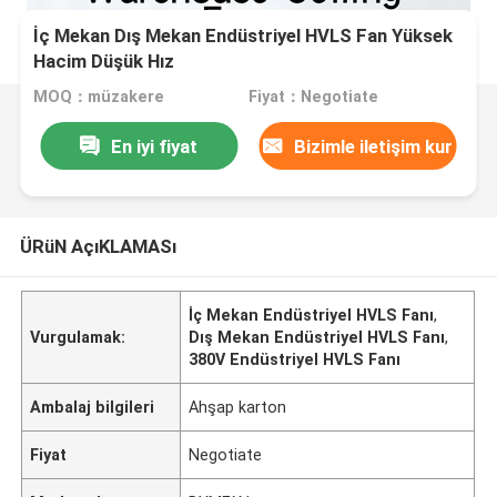
İç Mekan Dış Mekan Endüstriyel HVLS Fan Yüksek
Hacim Düşük Hız
MOQ：müzakere
Fiyat：Negotiate
En iyi fiyat
Bizimle iletişim kur
ÜRüN AçıKLAMASı
İç Mekan Endüstriyel HVLS Fanı
,
Vurgulamak:
Dış Mekan Endüstriyel HVLS Fanı
,
380V Endüstriyel HVLS Fanı
Ambalaj bilgileri
Ahşap karton
Fiyat
Negotiate