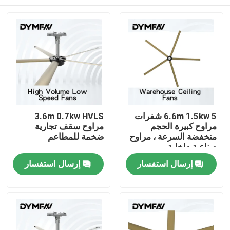
6.6m 1.5kw 5 شفرات
3.6m 0.7kw HVLS
مراوح كبيرة الحجم
مراوح سقف تجارية
منخفضة السرعة ، مراوح
ضخمة للمطاعم
صناعية داخلية
مسكن
إرسال استفسار
إرسال استفسار
منتجات
معلومات عنا