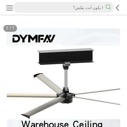
1
/
1