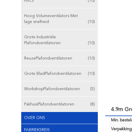
HVLS
(10)
Hoog Volumeventilators Met
lage snelheid
(10)
Grote Industriële
Plafondventilatoren
(10)
ReuzePlafondventilatoren
(10)
Grote BladPlafondventilatoren
(10)
WorkshopPlafondventilatoren
(5)
PakhuisPlafondventilatoren
(8)
4.9m Gro
OVER ONS
Min. bestela
Verpakking 
FABRIEKSREIS