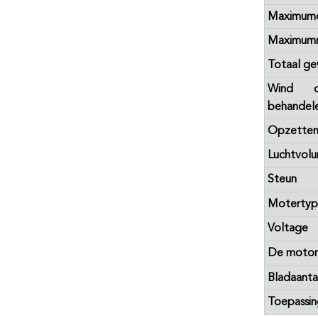
Maximum
Maximum
Totaal ge
Wind d
behandel
Opzetten
Luchtvol
Steun
Moterty
Voltage
De motor 
Bladaanta
Toepassi