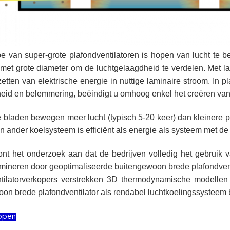
pe van super-grote plafondventilatoren is hopen van lucht te b
met grote diameter om de luchtgelaagdheid te verdelen. Met lag
zetten van elektrische energie in nuttige laminaire stroom. In 
eid en belemmering, beëindigt u omhoog enkel het creëren van
 bladen bewegen meer lucht (typisch 5-20 keer) dan kleinere p
en ander koelsysteem is efficiënt als energie als systeem met de
toont het onderzoek aan dat de bedrijven volledig het gebruik
imineren door geoptimaliseerde buitengewoon brede plafondve
ntilatorverkopers verstrekken 3D thermodynamische modellen 
on brede plafondventilator als rendabel luchtkoelingssysteem 
ppen