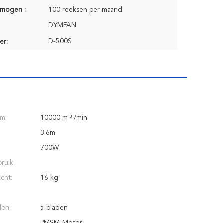
rmogen :
100 reeksen per maand
DYMFAN
D-500S
er:
om:
10000 m ³ /min
3.6m
700W
ruik:
cht:
16 kg
den:
5 bladen
PMSM-Motor