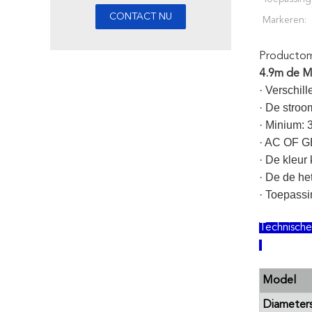
Markeren:
Productoms
4.9m de Mo
· Verschil
· De stroo
· Minium: 
· AC OF
· De kleur
· De de he
· Toepassin
Technisch
Model
Diameter