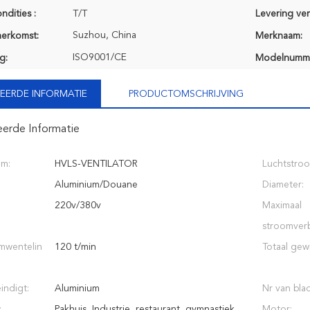
ndities :
T/T
Levering ve
Suzhou, China
herkomst:
Merknaam:
ISO9001/CE
g:
Modelnumm
EERDE INFORMATIE
PRODUCTOMSCHRIJVING
eerde Informatie
am:
HVLS-VENTILATOR
Luchtstro
Aluminium/Douane
Diameter:
220v/380v
Maximaal
stroomverb
wentelin
120 t/min
Totaal gewi
indigt:
Aluminium
Nr van bla
:
Pakhuis, Industrie, restaurant, gymnastiek
Motor: