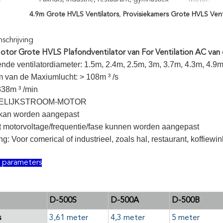
4.9m Grote HVLS Ventilators
,
Provisiekamers Grote HVLS Vent
chrijving
tor Grote HVLS Plafondventilator van For Ventilation AC van d
lende ventilatordiameter: 1.5m, 2.4m, 2.5m, 3m, 3.7m, 4.3m, 4.9
m van de Maxiumlucht: > 108m ³ /s
338m ³ /min
 GELIJKSTROOM-MOTOR
 kan worden aangepast
t motorvoltage/frequentie/fase kunnen worden aangepast
g: Voor comerical of industrieel, zoals hal, restaurant, koffiewi
e parameters
D-500S
D-500A
D-500B
s
3,61 meter
4,3 meter
5 meter