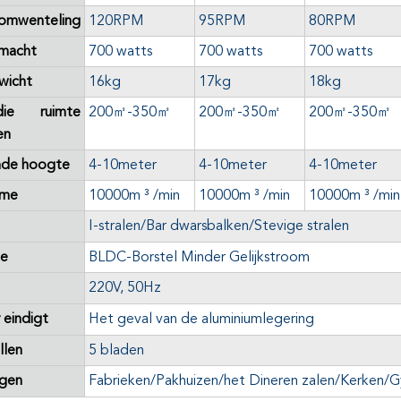
omwenteling
120RPM
95RPM
80RPM
macht
700 watts
700 watts
700 watts
wicht
16kg
17kg
18kg
ie ruimte
200
㎡-350㎡
200
㎡-350㎡
200
㎡-350㎡
en
de hoogte
4-10meter
4-10meter
4-10meter
ume
10000m ³ /min
10000m ³ /min
10000m ³ /min
I-stralen/Bar dwarsbalken/Stevige stralen
pe
BLDC-Borstel Minder Gelijkstroom
220V, 50Hz
eindigt
Het geval van de aluminiumlegering
llen
5 bladen
ngen
Fabrieken/Pakhuizen/het Dineren zalen/Kerken