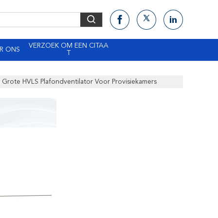
VERZOEK OM EEN CITAA
R ONS
T
 Grote HVLS Plafondventilator Voor Provisiekamers