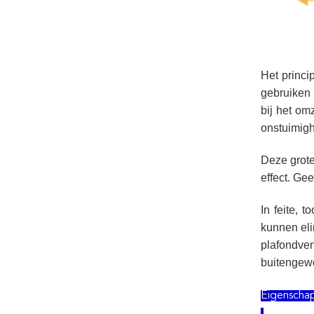
Het princi
gebruiken 
bij het om
onstuimigh
Deze grote
effect. Ge
In feite, 
kunnen el
plafondve
buitengewo
Eigenscha