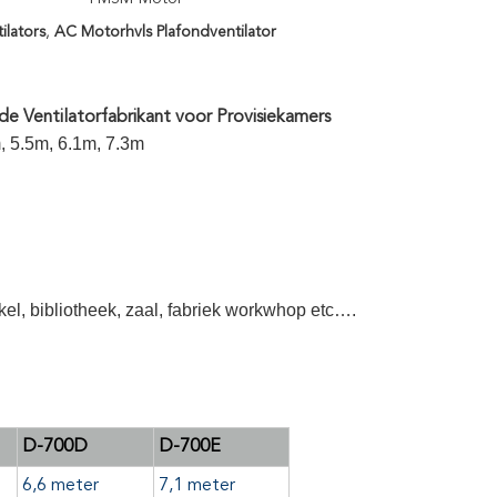
ilators
,
AC Motorhvls Plafondventilator
e Ventilatorfabrikant voor Provisiekamers
m, 5.5m, 6.1m, 7.3m
nkel, bibliotheek, zaal, fabriek workwhop etc….
D-700D
D-700E
6,6 meter
7,1 meter