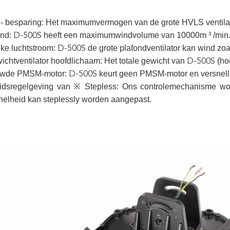
- besparing: Het maximumvermogen van de grote HVLS ventilat
ind:
heeft een maximumwindvolume van 10000m ³ /min
D-500S
jke luchtstroom:
de grote plafondventilator kan wind zoa
D-500S
ichtventilator hoofdlichaam: Het totale gewicht van
(ho
D-500S
uwde PMSM-motor:
keurt geen PMSM-motor en versnell
D-500S
idsregelgeving van ※ Stepless: Ons controlemechanisme wor
snelheid kan steplessly worden aangepast.