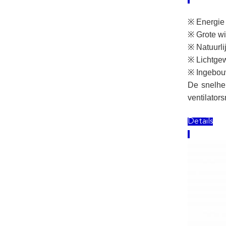
※ Energie 
※ Grote w
※ Natuurli
※ Lichtgew
※ Ingebo
De snelhe
ventilator
Details