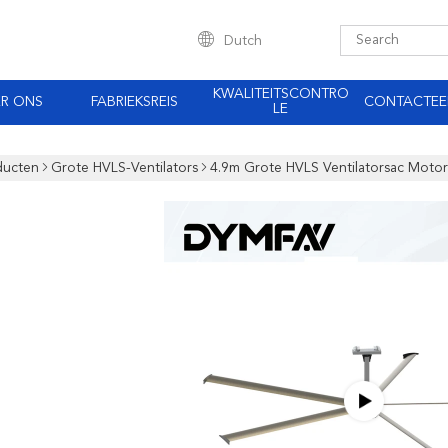
Dutch
KWALITEITSCONTRO
R ONS
FABRIEKSREIS
CONTACTEE
LE
ducten
Grote HVLS-Ventilators
4.9m Grote HVLS Ventilatorsac Motor