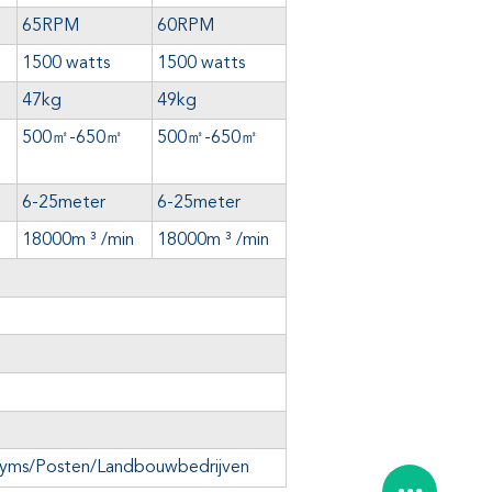
65RPM
60RPM
1500 watts
1500 watts
47kg
49kg
500
㎡-650㎡
500
㎡-650㎡
6-25meter
6-25meter
18000m ³ /min
18000m ³ /min
/Gyms/Posten/Landbouwbedrijven