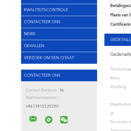
Betalingsco
KWALITEITSCONTROLE
Plaats van 
CONTACTEER ONS
Certificerin
NEWS
GEDETAILL
GEVALLEN
Gedetaill
VERZOEK OM EEN CITAAT
Productna
CONTACTEER ONS
Kleur:
Voeding:
Contact Persoon :
Ni
Telefoonnummer :
Maximumom
+8613915529290
g:
De motor e
Toepassing