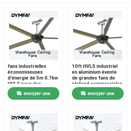
fans industrielles
10ft HVLS industriel
économiseuses
en aluminium évente
d'énergie de 5m 0.7kw
de grandes fans de
HVLS pour des
plafond commerciales
entrepôts
d'atelier à énergie
Maison
envoyer une
envoyer une
solaire
demande
demande
Produits
Au sujet de nous