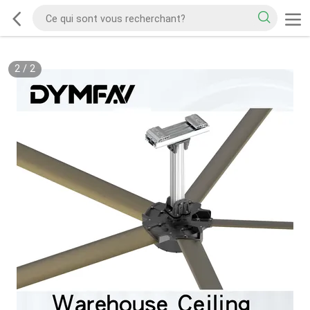
2
/
2