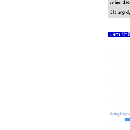
Số lưỡi dao
Các ứng d
Làm thế