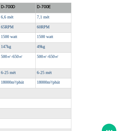
D-700D
D-700E
6,6 mét
7,1 mét
65RPM
60RPM
1500 watt
1500 watt
147kg
49kg
500
㎡
-650
㎡
500
㎡
-650
㎡
6-25 mét
6-25 mét
18000m³/phút
18000m³/phút