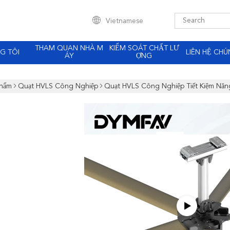
Vietnamese
THAM QUAN NHÀ M
KIỂM SOÁT CHẤT LƯ
G TÔI
LIÊN HỆ CHÚ
ÁY
ỢNG
Phẩm
Quạt HVLS Công Nghiệp
Quạt HVLS Công Nghiệp Tiết Kiệm Nă