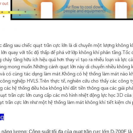
 đằng sau chiếc quạt trần cực lớn là di chuyển một lượng không k
 lớn quay với tốc độ thấp để phá vỡ lớp không khí phân tầng.Tốc 
 chảy tầng hữu ích hiệu quả hơn thay vì tạo ra nhiễu loạn và lực 
hông mong muốn.Những cánh quạt lớn này di chuyển nhiều không kh
n và có cùng tác dụng làm mát.Không có hệ thống làm mát nào khá
công nghiệp HVLS.Trên thực tế, nghiên cứu cho thấy các công ty
ng các hệ thống điều hòa không khí đắt tiền thông qua các giải ph
uạt trần cực lớn cung cấp các mô hình nhiệt động lực học 3D của
ạt trần cực lớn như một hệ thống làm mát không khí tiết kiệm chi 
ng
 năng lượng: Công suất tối đa của quạt trần cực lớn D-700E là