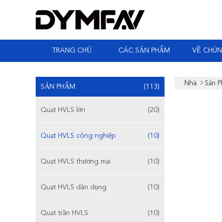
TRANG CHỦ
CÁC SẢN PHẨM
VỀ CHÚN
Nhà
Sản 
SẢN PHẨM
(113)
Quạt HVLS lớn
(20)
Quạt HVLS công nghiệp
(10)
Quạt HVLS thương mại
(10)
Quạt HVLS dân dụng
(10)
Quạt trần HVLS
(10)