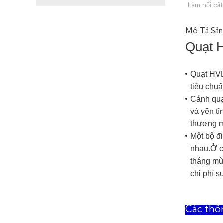
Làm nổi bật
Mô Tả Sản
Quạt H
Quạt HVL
tiêu chuẩ
Cánh quạ
và yên tĩ
thương m
Một bộ đi
nhau.Ở c
tháng mù
chi phí s
Các thô