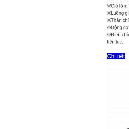
※Gió lớn: 
※Luồng gió
※Thân chín
※Động cơ 
※Điều chỉn
liên tục.
Chi tiết