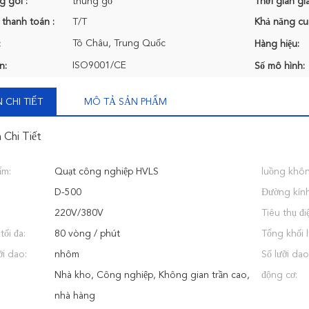
g gói :
thùng gỗ
Thời gian gi
 thanh toán :
T/T
Khả năng cu
Tô Châu, Trung Quốc
:
Hàng hiệu:
ISO9001/CE
n:
Số mô hình:
 CHI TIẾT
MÔ TẢ SẢN PHẨM
 Chi Tiết
ẩm:
Quạt công nghiệp HVLS
luồng khôn
D-500
Đường kính
220V/380V
Tiêu thụ điệ
ối đa:
80 vòng / phút
Tổng khối 
ỡi dao:
nhôm
Số lưỡi dao
Nhà kho, Công nghiệp, Không gian trần cao,
động cơ:
nhà hàng