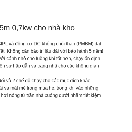
 5m 0,7kw cho nhà kho
SIPL và động cơ DC không chổi than (PMBM) đạt
đặt, Không cần bảo trì lâu dài với bảo hành 5 năm!
 cánh nhỏ cho luồng khí tốt hơn, chạy ổn định
 nên sự hấp dẫn và trang nhã cho các không gian
đổi và 2 chế độ chạy cho các mục đích khác
i và mát mẻ trong mùa hè, trong khi vào những
 hơi nóng từ trần nhà xuống dưới nhằm tiết kiệm