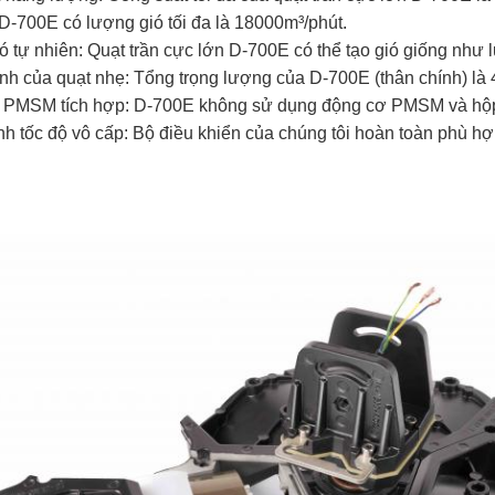
D-700E có lượng gió tối đa là 18000m³/phút.
 tự nhiên: Quạt trần cực lớn D-700E có thể tạo gió giống như l
h của quạt nhẹ: Tổng trọng lượng của D-700E (thân chính) là 
PMSM tích hợp: D-700E không sử dụng động cơ PMSM và hộp
h tốc độ vô cấp: Bộ điều khiển của chúng tôi hoàn toàn phù hợp