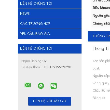
chi tiết đón
LIÊN HỆ CHÚNG TÔI
Điều khoản
NEWS
Nguồn gốc
Chứng nhậ
CÁC TRƯỜNG HỢP
YÊU CẦU BÁO GIÁ
THÔNG TIN
LIÊN HỆ CHÚNG TÔI
Thông Tin
Người liên hệ :
Ni
Tên sản ph
Số điện thoại :
+8613915529290
Loạt:
Nguồn cấp:
vòng quay t
Chất liệu lư
Đăng kí: