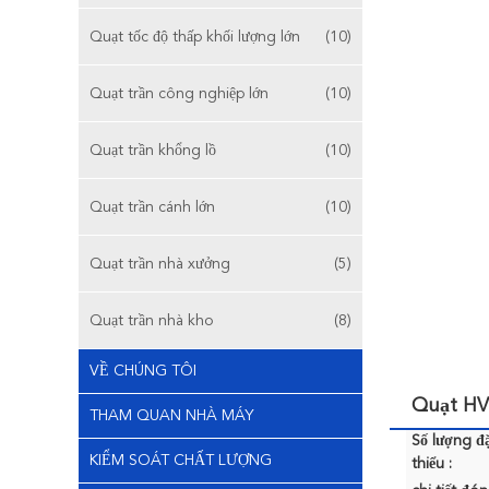
Quạt tốc độ thấp khối lượng lớn
(10)
Quạt trần công nghiệp lớn
(10)
Quạt trần khổng lồ
(10)
Quạt trần cánh lớn
(10)
Quạt trần nhà xưởng
(5)
Quạt trần nhà kho
(8)
VỀ CHÚNG TÔI
Quạt HV
THAM QUAN NHÀ MÁY
Số lượng đặ
KIỂM SOÁT CHẤT LƯỢNG
thiểu :