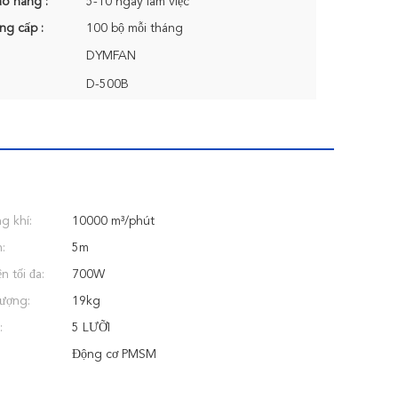
ao hàng :
5-10 ngày làm việc
ng cấp :
100 bộ mỗi tháng
DYMFAN
D-500B
g khí:
10000 m³/phút
:
5m
n tối đa:
700W
lượng:
19kg
:
5 LƯỠI
Động cơ PMSM