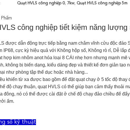
:
Quạt HVLS công nghiệp 0
,
7kw
,
Quạt HVLS công nghiệp 5m
 Phẩm
VLS công nghiệp tiết kiệm năng lượng
S được dẫn động trực tiếp bằng nam châm vĩnh cửu độc đáo 
n IP68, cực kỳ hiệu quả với Không hộp số, Không rò rỉ, Dễ lắp 
t hợp kim nhôm anot hóa loại 8 CÁI nhẹ hơn nhưng mạnh mẽ với
nh, không bị biến dạng, kiểu dáng đẹp và thiết kế đơn giản tạo
ại như phòng tập thể dục hoặc nhà hàng...
ều khiển từ xa được bao gồm để đặt quạt chạy ở 5 tốc độ thay 
hế độ chạy thuận, quạt HVLS có thể giúp bạn cảm thấy thoải má
a đông, nó có thể được cài đặt ở chế độ chạy đảo chiều để đẩy
ưởi ấm.
ng số kỹ thuật