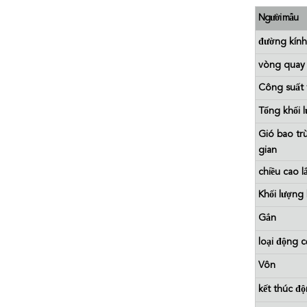
Người mẫu
đường kính
vòng quay 
Công suất 
Tổng khối 
Gió bao t
gian
chiều cao l
Khối lượng
Gắn
loại động c
Vôn
kết thúc đ