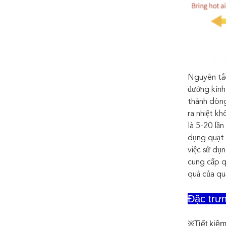
Nguyên tắc
đường kính
thành dòng
ra nhiệt k
là 5-20 lầ
dụng quạt 
việc sử dụ
cung cấp q
quả của qu
Đặc trư
※Tiết kiệm