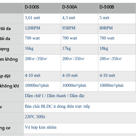
D-500S
D-500A
D-500B
3,61 mét
4,3 mét
5 mét
120RPM
95RPM
80RPM
tối đa
700 watt
700 watt
700 watt
tối đa
16kg
17kg
18kg
lượng
200
㎡
-350
㎡
200
㎡
-350
㎡
200
㎡
-350
㎡
rùm không
4-10 mét
4-10 mét
4-10 mét
ắp đặt
10000m³/phút
10000m³/phút
10000m³/phút
 không khí
Dầm chữ I / Dầm thanh / Dầm đặc
Bàn chải BLDC ít dòng điện trực tiếp
ơ
220V, 50Hz
Vỏ hợp kim nhôm
ộng cơ