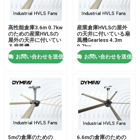
工場旅行
高性能倉庫3.6m 0.7kw
産業倉庫HVLSの屋外
のための産業HVLSの
の天井に付いている扇
品質管理
屋外の天井に付いてい
風機Gearless 4.3m
る扇風機
0.7kw
お問い合わせを送信
お問い合わせを送信
私達に連絡しなさい
引用を要求しなさい
大きいHVLSファン
産業HVLSファン
商業HVLSファン
5mの倉庫のための
6.6mの倉庫のための