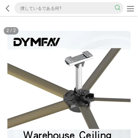
2
/
2