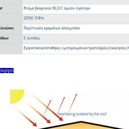
er
Ρεύμα βουρτσών BLDC άμεσο λιγότερο
220V, 50Hz
ελειώνει
Περίπτωση κραμάτων αλουμινίου
πίδων
5 λεπίδες
Εργοστάσια/αποθήκες εμπορευμάτων/τραπεζαρίες/εκκλησίες
ουργεί