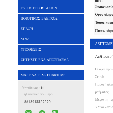
min :
Συσκευασία
ΓΎΡΟΣ ΕΡΓΟΣΤΑΣΊΩΝ
Όροι πληρω
ΠΟΙΟΤΙΚΌΣ ΈΛΕΓΧΟΣ
Τόπος κατα
ΕΠΑΦΉ
Πιστοποίησ
NEWS
ΛΕΠΤΟΜΕ
ΥΠΟΘΈΣΕΙΣ
Λεπτομερ
ΖΗΤΉΣΤΕ ΈΝΑ ΑΠΌΣΠΑΣΜΑ
Όνομα προϊ
ΜΑΣ ΕΛΆΤΕ ΣΕ ΕΠΑΦΉ ΜΕ
Σειρά:
Παροχή ηλε
Υπεύθυνος :
Ni
ρεύματος:
Τηλεφωνικό νούμερο :
Μέγιστη πε
+8613915529290
Υλικό λεπίδ