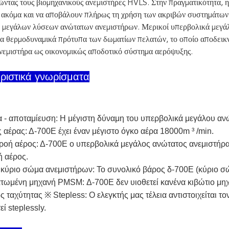
ντας τους βιομηχανικούς ανεμιστήρες HVLS. Στην πραγματικότητα, η έ
 ακόμα και να αποβάλουν πλήρως τη χρήση των ακριβών συστημάτων
 μεγάλων λύσεων ανώτατων ανεμιστήρων. Μερικοί υπερβολικά μεγάλ
τα θερμοδυναμικά πρότυπα των δωματίων πελατών, το οποίο αποδεικ
νεμιστήρα ως οικονομικώς αποδοτικό σύστημα αερόψυξης.
ριστικά γνωρίσματα
 - αποταμίευση: Η μέγιστη δύναμη του υπερβολικά μεγάλου ανώ
αέρας: Δ-700E έχει έναν μέγιστο όγκο αέρα 18000m ³ /min.
ροή αέρος: Δ-700E ο υπερβολικά μεγάλος ανώτατος ανεμιστήρα
ή αέρος.
κύριο σώμα ανεμιστήρων: Το συνολικό βάρος δ-700E (κύριο σώ
ωμένη μηχανή PMSM: Δ-700E δεν υιοθετεί κανένα κιβώτιο μη
 ταχύτητας ※ Stepless: Ο ελεγκτής μας τέλεια αντιστοιχείται τ
εί steplessly.