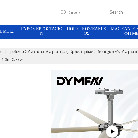
Greek
ΓΎΡΟΣ ΕΡΓΟΣΤΑΣΊΩ
ΠΟΙΟΤΙΚΌΣ ΈΛΕΓΧ
ΜΑΣ ΕΛΆΤΕ 
 ΕΜΕΊΣ
Ν
ΟΣ
ΦΉ Μ
δα
Προϊόντα
Ανώτατοι Ανεμιστήρες Εργαστηρίων
Βιομηχανικός Ανεμιστ
 4.3m 0.7kw