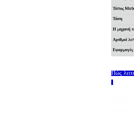
Τύπος Mot
Τάση
Η μηχανή τ
Αριθμοί λε
Εφαρμογές
Πώς λειτ