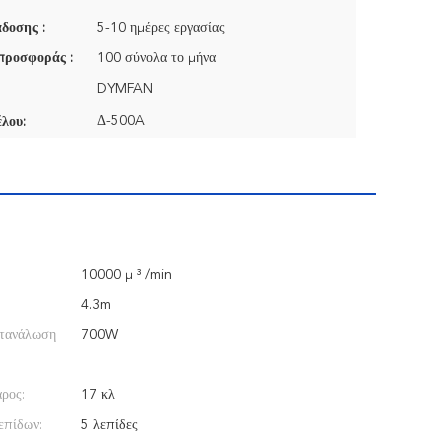
δοσης :
5-10 ημέρες εργασίας
προσφοράς :
100 σύνολα το μήνα
DYMFAN
Δ-500A
λου:
10000 μ ³ /min
4.3m
ατανάλωση
700W
ρος:
17 κλ
επίδων:
5 λεπίδες