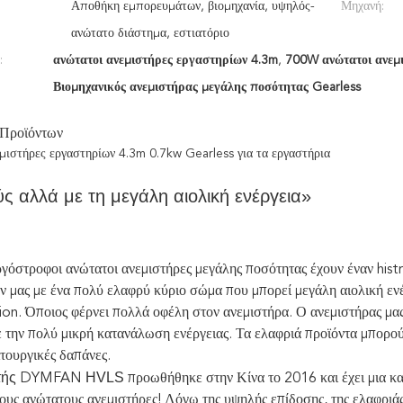
Αποθήκη εμπορευμάτων, βιομηχανία, υψηλός-
Μηχανή:
ανώτατο διάστημα, εστιατόριο
:
ανώτατοι ανεμιστήρες εργαστηρίων 4.3m
,
700W ανώτατοι ανεμ
Βιομηχανικός ανεμιστήρας μεγάλης ποσότητας Gearless
 Προϊόντων
μιστήρες εργαστηρίων 4.3m 0.7kw Gearless για τα εργαστήρια
ς αλλά με τη μεγάλη αιολική ενέργεια»
ργόστροφοι ανώτατοι ανεμιστήρες μεγάλης ποσότητας έχουν έναν hist
ν μας με ένα πολύ ελαφρύ κύριο σώμα που μπορεί μεγάλη αιολική εν
n. Όποιος φέρνει πολλά οφέλη στον ανεμιστήρα. Ο ανεμιστήρας μας 
ε την πολύ μικρή κατανάλωση ενέργειας. Τα ελαφριά προϊόντα μπορο
ιτουργικές δαπάνες.
τής
HVLS
DYMFAN
προωθήθηκε στην Κίνα το 2016 και έχει μια 
ους ανώτατους ανεμιστήρες! Λόγω της υψηλής επίδοσης, της ελαφριάς