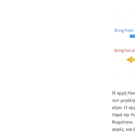
Η αρχή πίσ
των μεγάλη
αέρα. Ο αργ
παρά την π
θερμότητα.
φορές, και 