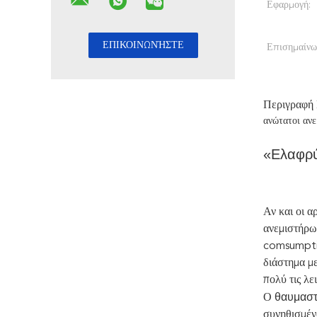
Εφαρμογή:
Επισημαίνω
Περιγραφή
ανώτατοι ανε
«Ελαφρύ
Αν και οι α
ανεμιστήρω
comsumptio
διάστημα μ
πολύ τις λε
θαυμασ
Ο
συνηθισμέν