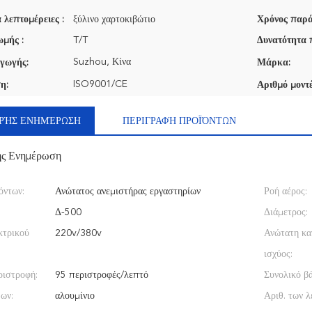
 λεπτομέρειες :
ξύλινο χαρτοκιβώτιο
Χρόνος παρά
μής :
T/T
Δυνατότητα 
Suzhou, Κίνα
γωγής:
Μάρκα:
ISO9001/CE
η:
Αριθμό μοντέ
ΡΉΣ ΕΝΗΜΈΡΩΣΗ
ΠΕΡΙΓΡΑΦΉ ΠΡΟΪΌΝΤΩΝ
ής Ενημέρωση
όντων:
Ανώτατος ανεμιστήρας εργαστηρίων
Ροή αέρος:
Δ-500
Διάμετρος:
κτρικού
220v/380v
Ανώτατη κ
ισχύος:
ριστροφή:
95 περιστροφές/λεπτό
Συνολικό βά
ων:
αλουμίνιο
Αριθ. των λ