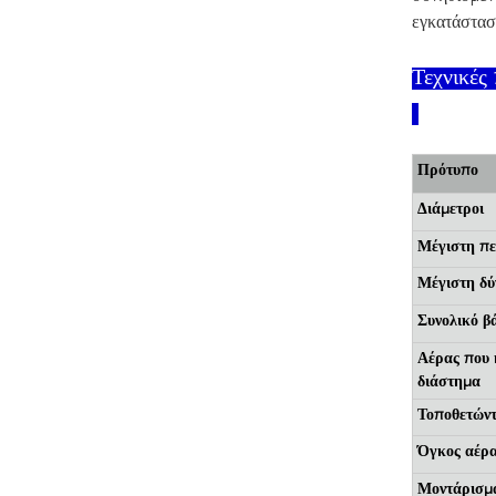
εγκατάσταση
Τεχνικές
Πρότυπο
Διάμετροι
Μέγιστη π
Μέγιστη δ
Συνολικό β
Αέρας που 
διάστημα
Τοποθετώντ
Όγκος αέρ
Μοντάρισμ