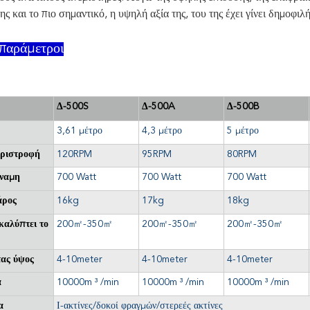
ς και το πιο σημαντικό, η υψηλή αξία της, του της έχει γίνει δημοφιλή
 παράμετροι
Δ-500S
Δ-500A
Δ-500B
3,61 μέτρο
4,3 μέτρο
5 μέτρο
εριστροφή
120RPM
95RPM
80RPM
ύναμη
700 Watt
700 Watt
700 Watt
άρος
16kg
17kg
18kg
καλύπτει το
200
㎡
-350
㎡
200
㎡
-350
㎡
200
㎡
-350
㎡
ας ύψος
4-10meter
4-10meter
4-10meter
α
10000m ³ /min
10000m ³ /min
10000m ³ /min
α
Ι-ακτίνες/δοκοί φραγμών/στερεές ακτίνες