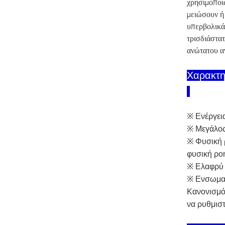
χρησιμοποιώ
μειώσουν ή
υπερβολικά
τρισδιάστα
ανώτατου α
Χαρακτη
※ Ενέργεια
※ Μεγάλος 
※ Φυσική 
φυσική ρο
※ Ελαφρύ 
※ Ενσωματ
Κανονισμός
να ρυθμιστ