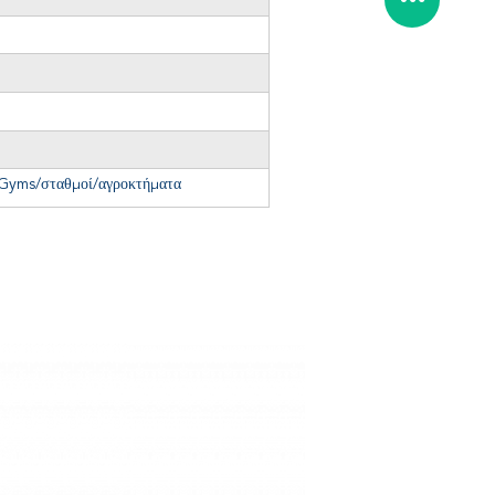
/Gyms/σταθμοί/αγροκτήματα