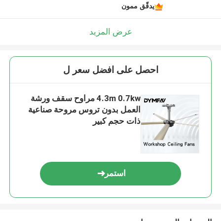
يدقّق ممون
عرض المزيد
احصل على افضل سعر ل
4.3m 0.7kw مراوح سقف ورشة
العمل بدون تروس مروحة صناعية
ذات حجم كبير
استمر