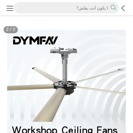
2
/
2