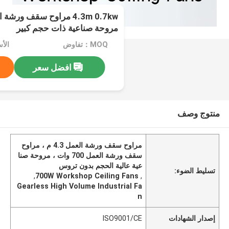
4.3m 0.7kw مراوح سقف و
مروحة صناعية ذات حجم كبير
MOQ：تفاوض
الأسعا
افضل سعر
منتوج وصف
مراوح سقف ورشة العمل 4.3 م ، مراوح
سقف ورشة العمل 700 وات ، مروحة صنا
عية عالية الحجم بدون تروس
تسليط الضوء:
,
700W Workshop Ceiling Fans
,
Gearless High Volume Industrial Fa
n
إصدار الشهادات
ISO9001/CE