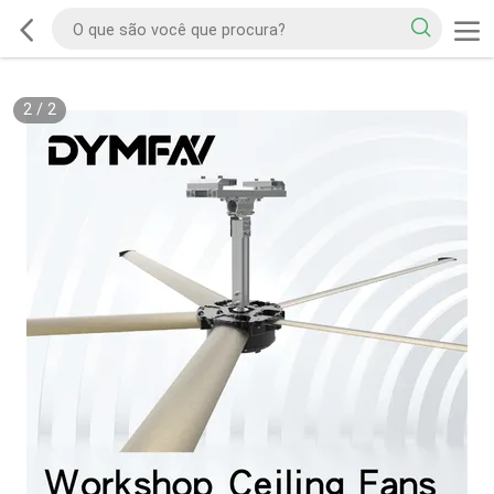
2
/
2