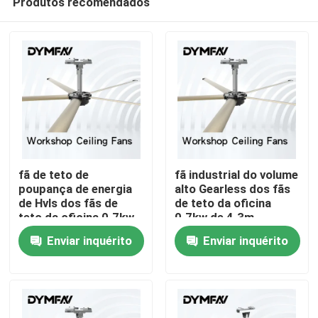
Produtos recomendados
fã de teto de
fã industrial do volume
poupança de energia
alto Gearless dos fãs
de Hvls dos fãs de
de teto da oficina
teto da oficina 0.7kw
0.7kw de 4.3m
Casa
de 5m grande
Enviar inquérito
Enviar inquérito
Produtos
Sobre nós