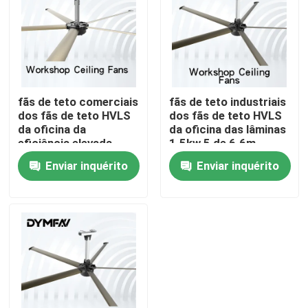
Excursão da fábrica
Controle da qualidade
fãs de teto comerciais
fãs de teto industriais
dos fãs de teto HVLS
dos fãs de teto HVLS
Contacte-nos
da oficina da
da oficina das lâminas
eficiência elevada
1.5kw 5 de 6.6m
0.7kw de 3.6m
Enviar inquérito
Enviar inquérito
Peça umas citações
Fãs grandes de HVLS
Fãs industriais de HVLS
Fãs comerciais de HVLS