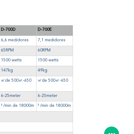
D-700D
D-700E
6,6 medidores
7,1 medidores
65RPM
60RPM
1500 watts
1500 watts
147kg
49kg
㎡de
500
㎡
-650
㎡de
500
㎡
-650
6-25meter
6-25meter
³ /min de 18000m
³ /min de 18000m