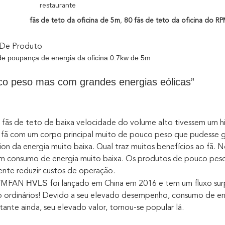
restaurante
fãs de teto da oficina de 5m
,
80 fãs de teto da oficina do R
 De Produto
 de poupança de energia da oficina 0.7kw de 5m
co peso mas com grandes energias eólicas”
fãs de teto de baixa velocidade do volume alto tivessem um h
fã com um corpo principal muito de pouco peso que pudesse gr
n da energia muito baixa. Qual traz muitos benefícios ao fã. 
m consumo de energia muito baixa. Os produtos de pouco peso
nte reduzir custos de operação.
HVLS
YMFAN
foi lançado em China em 2016 e tem um fluxo sur
o ordinários! Devido a seu elevado desempenho, consumo de ener
tante ainda, seu elevado valor, tornou-se popular lá.