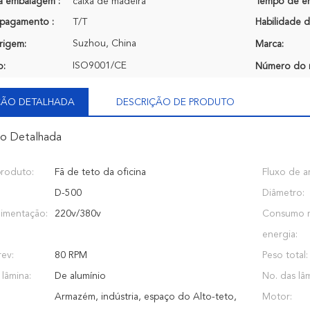
a embalagem :
caixa de madeira
Tempo de en
pagamento :
T/T
Habilidade d
Suzhou, China
rigem:
Marca:
ISO9001/CE
o:
Número do 
ÇÃO DETALHADA
DESCRIÇÃO DE PRODUTO
ão Detalhada
roduto:
Fã de teto da oficina
Fluxo de ar
D-500
Diâmetro:
limentação:
220v/380v
Consumo 
energia:
ev:
80 RPM
Peso total:
 lâmina:
De alumínio
No. das lâm
Armazém, indústria, espaço do Alto-teto,
Motor: