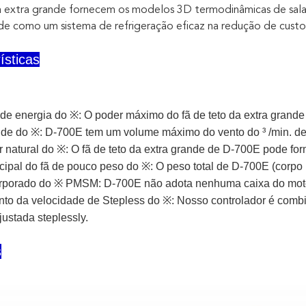
 extra grande fornecem os modelos 3D termodinâmicas de salas 
de como um sistema de refrigeração eficaz na redução de custos
ísticas
e energia do ※: O poder máximo do fã de teto da extra grande
nde do ※: D-700E tem um volume máximo do vento do ³ /min. d
r natural do ※: O fã de teto da extra grande de D-700E pode form
cipal do fã de pouco peso do ※: O peso total de D-700E (corpo p
orporado do ※ PMSM: D-700E não adota nenhuma caixa do mo
o da velocidade de Stepless do ※: Nosso controlador é combin
justada steplessly.
s