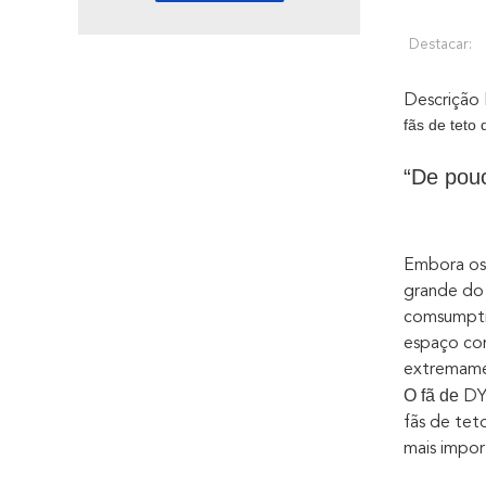
Destacar:
Descrição
fãs de teto
“De pou
Embora os 
grande do 
comsumptio
espaço co
extremame
O fã de
D
fãs de tet
mais impor