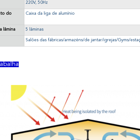
220V, 50Hz
nto do
Caixa da liga de alumínio
 lâmina
5 lâminas
Salões das fábricas/armazéns/de jantar/igrejas/Gyms/esta
abalha