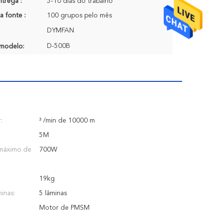
trega :
5-10 dias do trabalho
a fonte :
100 grupos pelo mês
DYMFAN
D-500B
modelo:
:
³ /min de 10000 m
5M
máximo de
700W
19kg
inas:
5 lâminas
Motor de PMSM