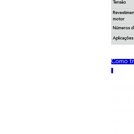
Tensão
Revestime
motor
Números da
Aplicações
Como tr