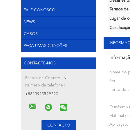
Detalhes d
Termos de 
FALE CONOSCO
Lugar de o
NEWS
Certificaçã
CASOS
INFORMA
PEÇA UMAS CITAÇÕES
Informaç
CONTACTE-NOS
Nome do p
Pessoa de Contato :
Ni
Série:
Número de telefone :
Fonte de a
+8613915529290
O máximo r
Material da
Aplicação: