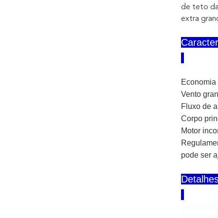
de teto da
extra gran
Caracter
Economia d
Vento gra
Fluxo de a
Corpo prin
Motor inc
Regulament
pode ser a
Detalhe