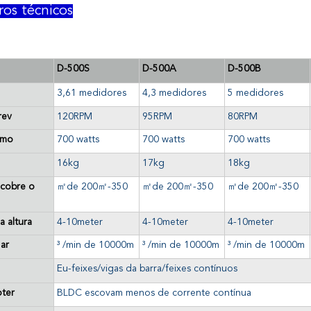
ros técnicos
D-500S
D-500A
D-500B
3,61 medidores
4,3 medidores
5 medidores
rev
120RPM
95RPM
80RPM
imo
700 watts
700 watts
700 watts
16kg
17kg
18kg
 cobre o
㎡de
200
㎡
-350
㎡de
200
㎡
-350
㎡de
200
㎡
-350
 altura
4-10meter
4-10meter
4-10meter
ar
³ /min de 10000m
³ /min de 10000m
³ /min de 10000m
Eu-feixes/vigas da barra/feixes contínuos
ter
BLDC escovam menos de corrente contínua