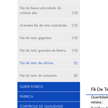
Fãs de baixa velocidade do
volume alto
(10)
Grandes fãs de teto industriais
(10)
Fãs de teto gigantes
(10)
Fãs de teto grandes da lâmina
(10)
Fãs de teto da oficina
(5)
Fãs de teto do armazém
(8)
QUEM SOMOS
Fã De T
FÁBRICA
Quantidad
mínima :
CONTROLE DE QUALIDADE