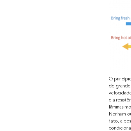
O princípi
do grande-
velocidade
e a resist
lâminas mo
Nenhum out
fato, a pe
condiciona