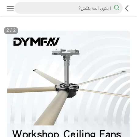
2
/
2