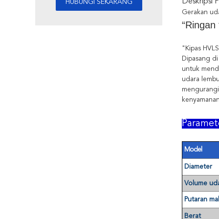
Deskripsi 
Gerakan uda
“Ringan 
"Kipas HVLS
Dipasang di
untuk mendi
udara lembu
mengurangi 
kenyamanan 
Paramet
Model
Diameter
Volume ud
Putaran m
Berat