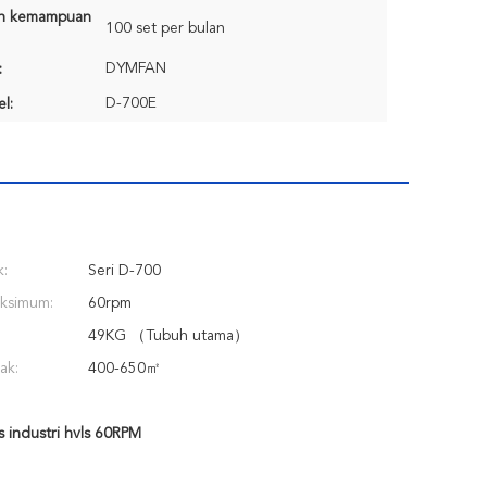
n kemampuan
100 set per bulan
DYMFAN
:
D-700E
l:
k:
Seri D-700
aksimum:
60rpm
49KG （Tubuh utama）
ak:
400-650㎡
s industri hvls 60RPM