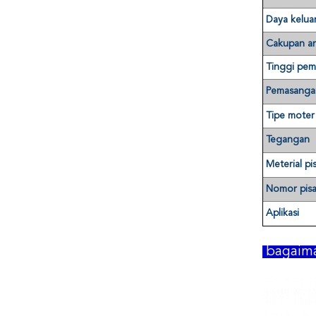
Daya kelua
Cakupan a
Tinggi pe
Pemasanga
Tipe moter
Tegangan
Meterial pi
Nomor pis
Aplikasi
bagaima