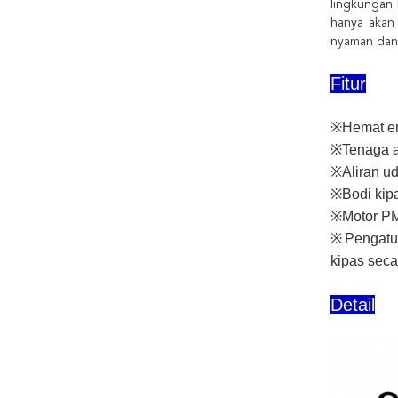
lingkungan 
hanya akan 
nyaman dan
Fitur
※Hemat en
※Tenaga a
※Aliran ud
※Bodi kipa
※Motor PM
※Pengatur
kipas seca
Detail