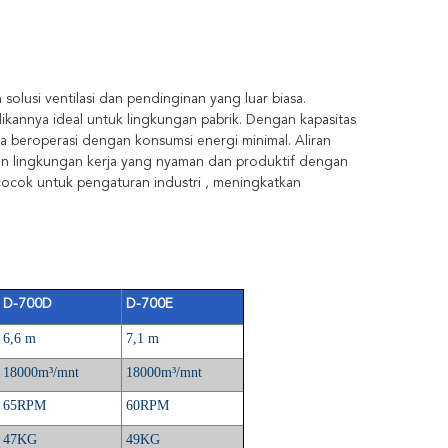
olusi ventilasi dan pendinginan yang luar biasa.
dikannya ideal untuk lingkungan pabrik. Dengan kapasitas
a beroperasi dengan konsumsi energi minimal. Aliran
ikan lingkungan kerja yang nyaman dan produktif dengan
cocok untuk pengaturan industri , meningkatkan
D-700D
D-700E
6,6 m
7,1 m
18000m³/mnt
18000m³/mnt
65RPM
60RPM
47KG
49KG