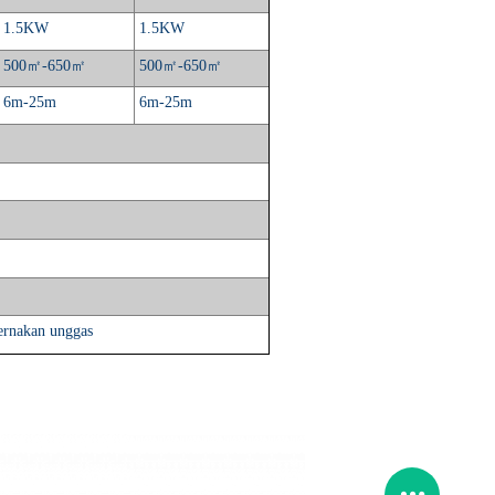
1.5KW
1.5KW
500
㎡
-650
㎡
500
㎡
-650
㎡
6m-25m
6m-25m
ernakan unggas