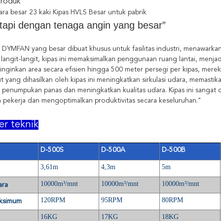
Produk
ra besar 23 kaki Kipas HVLS Besar untuk pabrik
tapi dengan tenaga angin yang besar”
 DYMFAN yang besar dibuat khusus untuk fasilitas industri, menawarkan s
 langit-langit, kipas ini memaksimalkan penggunaan ruang lantai, menja
nginkan area secara efisien hingga 500 meter persegi per kipas, merek
t yang dihasilkan oleh kipas ini meningkatkan sirkulasi udara, memast
penumpukan panas dan meningkatkan kualitas udara. Kipas ini sangat 
pekerja dan mengoptimalkan produktivitas secara keseluruhan."
er teknik
D-500S
D-500A
D-500B
3,61m
4,3m
5m
10000m³/mnt
10000m³/mnt
10000m³/mnt
ara
120RPM
95RPM
80RPM
aksimum
16KG
17KG
18KG