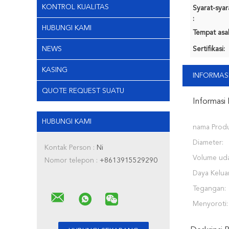
KONTROL KUALITAS
Syarat-sya
:
HUBUNGI KAMI
Tempat asal
NEWS
Sertifikasi:
KASING
INFORMASI
QUOTE REQUEST SUATU
Informasi 
HUBUNGI KAMI
nama Produ
Diameter:
Kontak Person :
Ni
Volume uda
Nomor telepon :
+8613915529290
Daya Kelua
Tegangan:
Menyoroti: