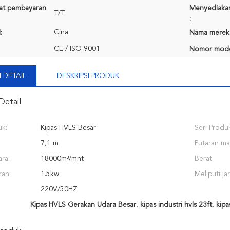
rat pembayaran
Menyediaka
T/T
:
Cina
:
Nama merek
CE / ISO 9001
Nomor mode
 DETAIL
DESKRIPSI PRODUK
Detail
k:
Kipas HVLS Besar
Seri Produ
7,1 m
Putaran m
ra:
18000m³/mnt
Berat:
ran:
1.5kw
Meliputi jar
220V/50HZ
Kipas HVLS Gerakan Udara Besar
,
kipas industri hvls 23ft
,
kipa