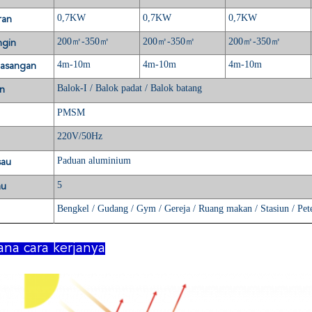
0,7KW
0,7KW
0,7KW
ran
200
㎡
-350
㎡
200
㎡
-350
㎡
200
㎡
-350
㎡
ngin
4m-10m
4m-10m
4m-10m
masangan
Balok-I / Balok padat / Balok batang
n
PMSM
220V/50Hz
Paduan aluminium
sau
5
au
Bengkel / Gudang / Gym / Gereja / Ruang makan / Stasiun / Pet
na cara kerjanya