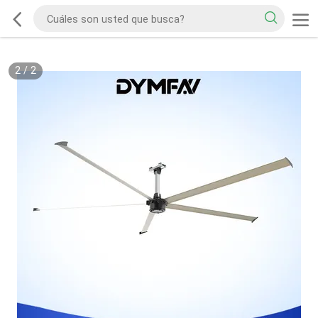
2
/
2