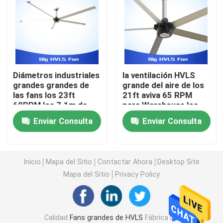
Fans residenciales de HVLS
Fans de techo de HVLS
Diámetros industriales
la ventilación HVLS
grandes grandes de
grande del aire de los
Fans de poca velocidad en grandes cantidades
las fans los 23ft
21ft aviva 65 RPM
60RPM los 7.1m de
para Warehouse los
Hvls del movimiento de
6.6m 1500W
Fans de techo industriales grandes
Enviar Consulta
Enviar Consulta
aire
Fans de techo gigantes
Inicio
Mapa del Sitio
Contactar Ahora
Desktop Site
Mapa del Sitio
Privacy Policy
Fans de techo grandes de la cuchilla
Fans de techo del taller
Calidad
Fans grandes de HVLS
Fábrica De