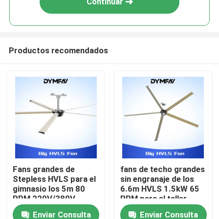
Continuar
Productos recomendados
Hogar
Fans grandes de
fans de techo grandes
Stepless HVLS para el
sin engranaje de los
Productos
gimnasio los 5m 80
6.6m HVLS 1.5kW 65
RPM 220V/380V
RPM para el taller
Enviar Consulta
Enviar Consulta
Sobre nosotros