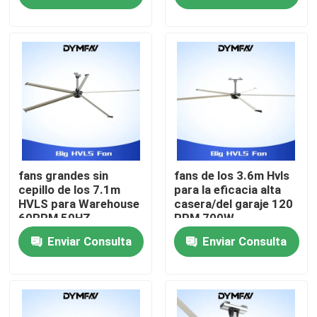
Viaje de la fábrica
Control de calidad
Éntrenos en contacto con
Pida una cita
fans grandes sin
fans de los 3.6m Hvls
cepillo de los 7.1m
para la eficacia alta
HVLS para Warehouse
casera/del garaje 120
60RPM 50HZ
RPM 700W
Fans grandes de HVLS
Enviar Consulta
Enviar Consulta
Fans industriales de HVLS
Fans comerciales de HVLS