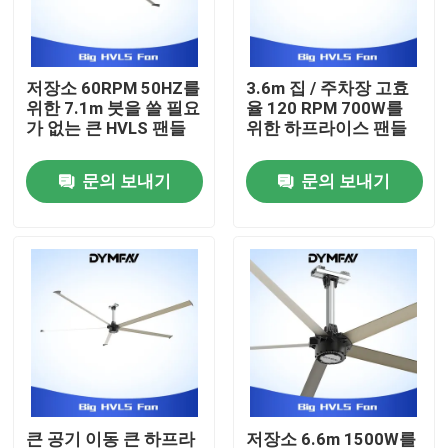
공장 여행
저장소 60RPM 50HZ를
3.6m 집 / 주차장 고효
위한 7.1m 붓을 쓸 필요
율 120 RPM 700W를
품질 관리
가 없는 큰 HVLS 팬들
위한 하프라이스 팬들
문의 보내기
문의 보내기
연락주세요
인용문을 요구하세요
큰 HVLS 팬들
산업적 HVLS 팬들
상업적 HVLS 팬들
큰 공기 이동 큰 하프라
저장소 6.6m 1500W를