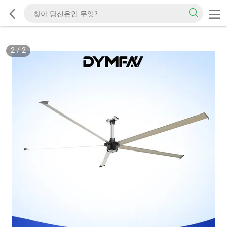
2
/
2