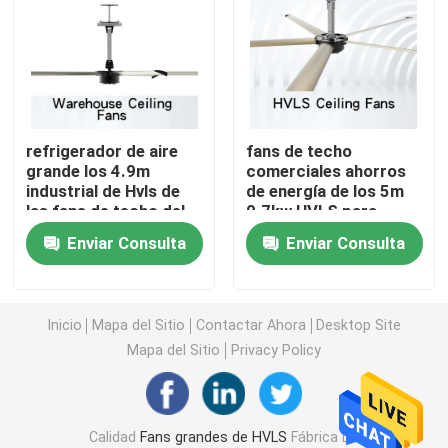
Fans residenciales de HVLS
Fans de techo de HVLS
refrigerador de aire
fans de techo
grande los 4.9m
comerciales ahorros
Fans de poca velocidad en grandes cantidades
industrial de Hvls de
de energía de los 5m
las fans de techo del
0.7kw HVLS para
16ft HVLS
Churchs
Fans de techo industriales grandes
Enviar Consulta
Enviar Consulta
Fans de techo gigantes
Inicio
Mapa del Sitio
Contactar Ahora
Desktop Site
Mapa del Sitio
Privacy Policy
Fans de techo grandes de la cuchilla
Fans de techo del taller
Calidad
Fans grandes de HVLS
Fábrica De