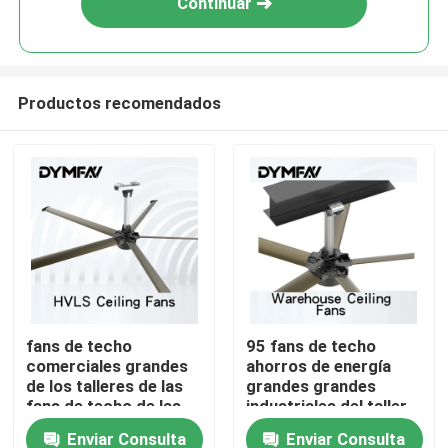
Continuar
Productos recomendados
Hogar
fans de techo
95 fans de techo
comerciales grandes
ahorros de energía
Productos
de los talleres de las
grandes grandes
fans de techo de las
industriales del taller
cuchillas 1.5kw 5
HVLS de la fan de
Enviar Consulta
Enviar Consulta
Sobre nosotros
HVLS de los 6.6m
techo de la RPM