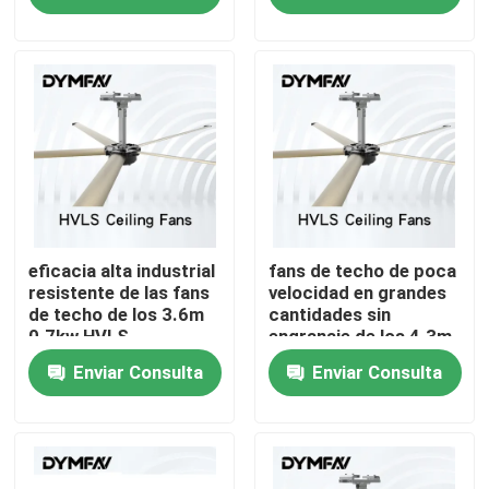
Viaje de la fábrica
Control de calidad
Éntrenos en contacto con
Pida una cita
eficacia alta industrial
fans de techo de poca
resistente de las fans
velocidad en grandes
de techo de los 3.6m
cantidades sin
0.7kw HVLS
engranaje de los 4.3m
Fans grandes de HVLS
0.7kw HVLS
Enviar Consulta
Enviar Consulta
residenciales
Fans industriales de HVLS
Fans comerciales de HVLS