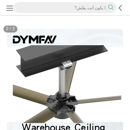
2
/
2